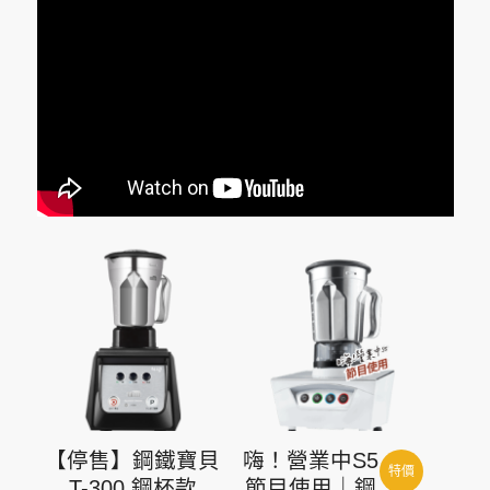
【停售】鋼鐵寶貝
嗨！營業中S5
特價
T-300 鋼杯款
節目使用｜鋼