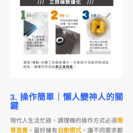
3. 操作簡單｜懶人變神人的關
鍵
現代人生活忙碌，調理機的
操作方式
必須
簡
單直覺
，最好擁有
自動模式
，讓不同需求都