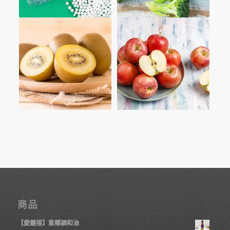
商品
【愛鏈接】紫椰調和油