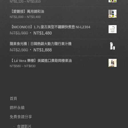
NT$
1,120
–
NT$
3,810
【愛鏈接】萬用調和油
NT$
1,000
–
NT$
3,400
【NICONICO】1.7L復古美型不鏽鋼快煮壺 NI-L2304
NT$
1,980
NT$
1,480
隨果食光機｜日韓熱銷大動力隨行果汁機
NT$
2,980
NT$
1,888
【 Lé Vera 樂榛】美國進口奧勒岡榛果油
NT$
580
–
NT$
830
首頁
鋼杯永續
免費食譜分享
食譜影片