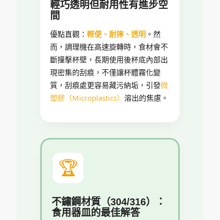
輕巧透明但耐用性有進步空
間
優點直觀：
輕便、耐摔、透明
。然
而，調理機在高速旋轉時，食材會不
斷撞擊杯壁，長期使用後杯底內部出
現密集的刮痕，不僅讓杯體霧化變
質，刮痕處更容易藏污納垢，引發
微
塑膠（Microplastics）
溶出的焦慮。
🏆
不鏽鋼材質（304/316）：
食用器皿的最佳解答