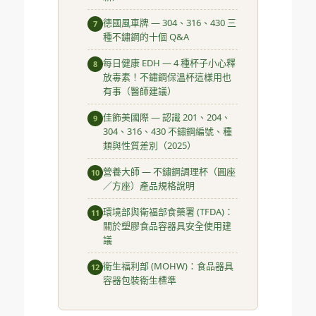
德國風車牌 — 304、316、430 三
7
種不鏽鋼的十個 Q&A
每日健康 EDH — 4 種杯子小心釋
8
放毒素！不鏽鋼保溫杯這樣用也
有事（醫師建議）
佳飾美國際 — 認識 201、204、
9
304、316、430 不鏽鋼編號、種
類與性質差別（2025）
營養大師 — 不鏽鋼調理杯（圓座
10
／方座）產品規格說明
環境部與衛福部食藥署 (TFDA)：
11
關於塑膠食品容器具安全使用建
議
衛生福利部 (MOHW)：食品器具
12
容器包裝衛生標準