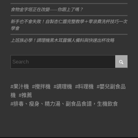
食物金字塔正在改變——你跟上了嗎？
新手也不會失敗！自製杏仁醬完整教學＋零浪費洗杯技巧一次
學會
上班族必學！調理機黑木耳露懶人備料與快速出杯攻略
#果汁機 #攪拌機 #調理機 #料理機 #嬰兒副食品
機 #推薦
#排毒、瘦身、精力湯、副食品食譜，生機飲食