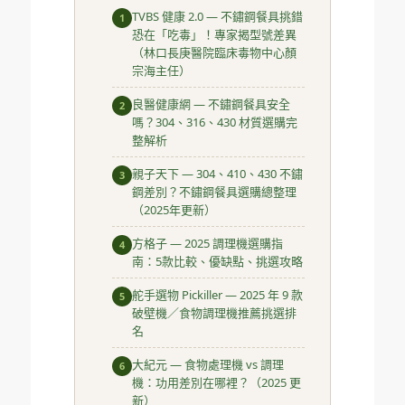
TVBS 健康 2.0 — 不鏽鋼餐具挑錯
1
恐在「吃毒」！專家揭型號差異
（林口長庚醫院臨床毒物中心顏
宗海主任）
良醫健康網 — 不鏽鋼餐具安全
2
嗎？304、316、430 材質選購完
整解析
親子天下 — 304、410、430 不鏽
3
鋼差別？不鏽鋼餐具選購總整理
（2025年更新）
方格子 — 2025 調理機選購指
4
南：5款比較、優缺點、挑選攻略
舵手選物 Pickiller — 2025 年 9 款
5
破壁機／食物調理機推薦挑選排
名
大紀元 — 食物處理機 vs 調理
6
機：功用差別在哪裡？（2025 更
新）