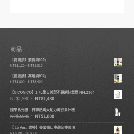
商品
【愛鏈接】紫椰調和油
NT$
1,120
–
NT$
3,810
【愛鏈接】萬用調和油
NT$
1,000
–
NT$
3,400
【NICONICO】1.7L復古美型不鏽鋼快煮壺 NI-L2304
NT$
1,980
NT$
1,480
隨果食光機｜日韓熱銷大動力隨行果汁機
NT$
2,980
NT$
1,888
【 Lé Vera 樂榛】美國進口奧勒岡榛果油
NT$
580
–
NT$
830