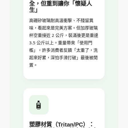
全，但重到讓你「懷疑人
生」
高硼矽玻璃耐高溫衝擊、不殘留異
味，看起來是完美方案。但加厚玻璃
杯空重接近 2 公斤，裝滿後更是重達
3.5 公斤以上。重量帶來「使用門
檻」，許多消費者反饋「太重了，洗
起來好累，深怕手滑打破」最後被閒
置。
🧴
塑膠材質（Tritan/PC）：