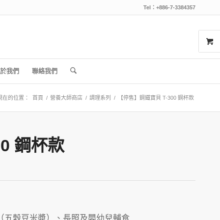
Tel：+886-7-3384357
於我們
聯絡我們
現在的位置：
首頁
/
營養大師商店
/
調理系列
/
【停售】鋼鐵寶貝 T-300 鋼杯款
0 鋼杯款
（五穀豆米漿）、長照及嬰幼兒輔食