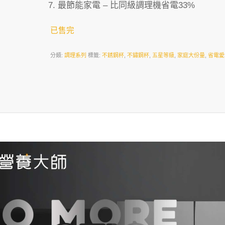
最節能家電 – 比同級調理機省電33%
已售完
分類:
調理系列
標籤:
不銹鋼杯
,
不鏽鋼杯
,
五星等級
,
家庭大份量
,
省電愛