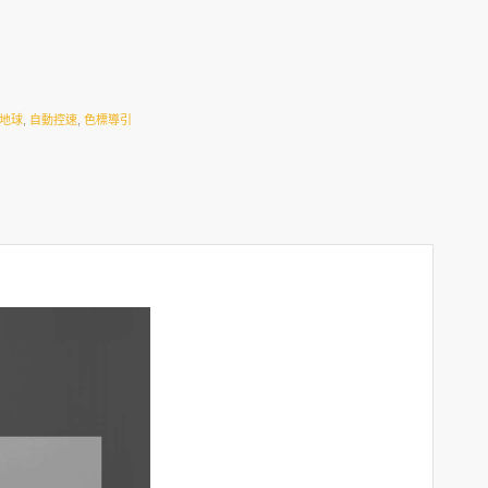
地球
,
自動控速
,
色標導引