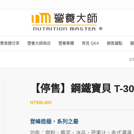
費食譜分享
營養大師商店
營養專欄
常見 Q&A
銷售據點
關
您
【停售】鋼鐵寶貝 T-30
NT$
46,000
登峰造極，系列之最
功能
：磨粉、醬泥、冰品、蔬果汁、各式濃湯