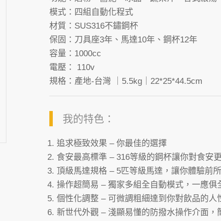
模式：
四組自動化程式
材質：
SUS316不鏽鋼杯
保固：
刀具座3年、馬達10年、鋼杯12年
容量：
1000cc
電壓：
110v
規格：
產地-台灣 ｜5.5kg｜22*25*44.5cm
我的特色：
追求極致效果 – 你最佳的選擇
食安最高標準 – 316等級的鋼杯讓你對食安
頂級馬達規格 – 5匹等級馬達，讓你體驗前
操作超簡易 – 獨家多組全自動模式，一應
個性化調整 – 可微調粗細達到你對飲品的人
新世代外觀 – 淺顯易懂的防撥水操作介面，