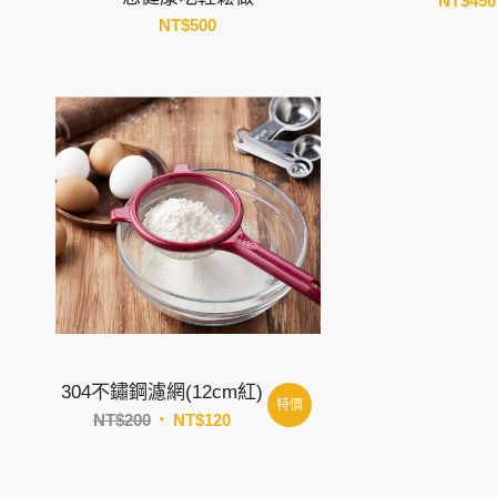
NT$
450
NT$
500
304不鏽鋼濾網(12cm紅)
特價
原
目
NT$
200
NT$
120
始
前
價
價
格：
格：