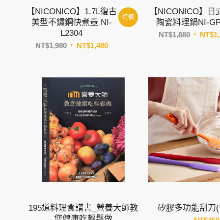
【NICONICO】1.7L復古
【NICONICO】
特價
美型不鏽鋼快煮壺 NI-
陶瓷料理鍋NI-GP
L2304
原
NT$
1,880
NT$
1
原
目
始
NT$
1,980
NT$
1,480
始
前
價
價
價
格：
格：
格：
NT$1,8
NT$1,980。
NT$1,480。
195道料理食譜書_營養大師教
矽膠多功能刮刀(
您健康吃輕鬆做