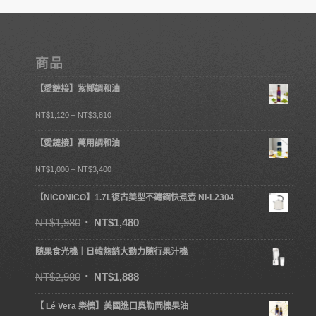
NT$200。
NT$120。
商品
【愛鏈接】紫椰調和油
NT$
1,120
–
NT$
3,810
【愛鏈接】萬用調和油
NT$
1,000
–
NT$
3,400
【NICONICO】1.7L復古美型不鏽鋼快煮壺 NI-L2304
NT$
1,980
NT$
1,480
隨果食光機｜日韓熱銷大動力隨行果汁機
NT$
2,980
NT$
1,888
【 Lé Vera 樂榛】美國進口奧勒岡榛果油