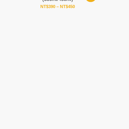
價
NT$
390
–
NT$
450
格
範
圍：
NT$390
到
NT$450