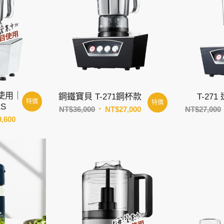
使用｜
鋼鐵寶貝 T-271鋼杯款
T-27
特價
特價
1S
原
目
NT$
36,000
NT$
27,000
NT$
27,000
目
9,600
始
前
前
價
價
價
格：
格：
格：
NT$36,000。
NT$27,000。
000。
NT$29,600。