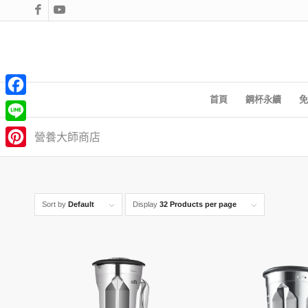
首頁
鋼杯永續
免
Facebook
Line
營養大師商店
Pinterest
Sort by
Default
Display
32 Products per page