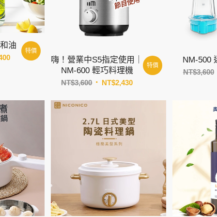
調和油
特價
價
400
嗨！營業中S5指定使用｜
NM-50
特價
格
NM-600 輕巧料理機
NT$
3,600
範
原
目
NT$
3,600
NT$
2,430
圍：
始
前
NT$1,000
價
價
到
格：
格：
NT$3,400
NT$3,600。
NT$2,430。