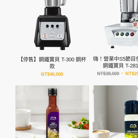
嗨！營業中S5節目
【停售】鋼鐵寶貝 T-300 鋼杯
鋼鐵寶貝 T-28
款
原
NT$
38,000
NT$
2
NT$
46,000
始
價
格：
NT$38,