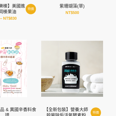
ra 樂榛】美國進
紫珊瑚藻(草)
特價
岡榛果油
NT$
500
價
–
NT$
830
格
範
圍：
NT$580
到
NT$830
品 & 異國辛香料食
【全新包裝】營養大師
特價
譜
殺菌除垢活氧酵素粉