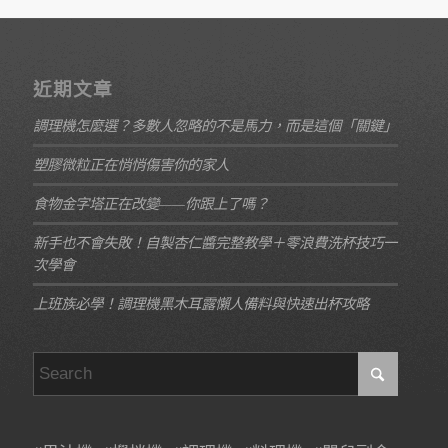
近期文章
調理機怎麼選？多數人忽略的不是馬力，而是這個「關鍵」
塑膠微粒正在悄悄傷害你的家人
食物金字塔正在改變——你跟上了嗎？
新手也不會失敗！自製杏仁醬完整教學＋零浪費洗杯技巧一
次學會
上班族必學！調理機黑木耳露懶人備料與快速出杯攻略