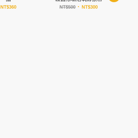
原
目
NT$
360
NT$
500
NT$
300
始
前
價
價
格：
格：
NT$500。
NT$300。