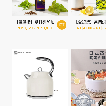
【愛鏈接】紫椰調和油
【愛鏈接】萬用
特價
價
NT$
1,120
–
NT$
3,810
NT$
1,000
–
NT$
3,
格
範
圍：
NT$1,120
到
NT$3,810