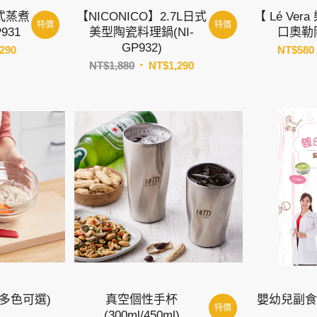
日式蒸煮
【NICONICO】2.7L日式
【 Lé Ve
特價
特價
931
美型陶瓷料理鍋(NI-
口奧勒
GP932)
目
,290
NT$
580
原
目
前
NT$
1,880
NT$
1,290
始
前
價
價
價
格：
格：
格：
80。
NT$1,290。
NT$1,880。
NT$1,290。
多色可選)
真空個性手杯
嬰幼兒副食
特價
(300ml/450ml)