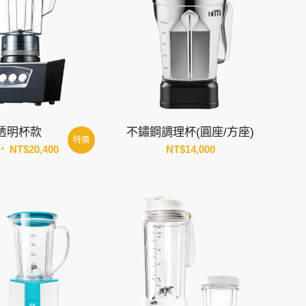
1 透明杯款
不鏽鋼調理杯(圓座/方座)
特價
原
目
NT$
20,400
NT$
14,000
始
前
價
價
格：
格：
NT$27,000。
NT$20,400。