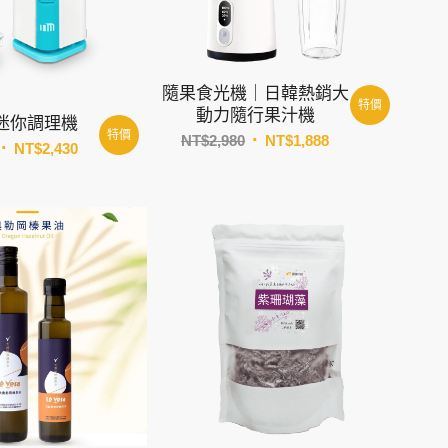
隨果食光機｜日韓熱銷大
特價
動力隨行果汁機
0 迷你調理機
特價
原
目
NT$
2,980
NT$
1,888
原
目
NT$
2,430
始
前
始
前
價
價
價
價
格：
格：
格：
格：
NT$2,980。
NT$1,888。
NT$3,600。
NT$2,430。