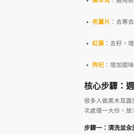
黑木耳
：選用新
老薑片
：去寒去
紅棗
：去籽，增
枸杞
：增加甜味
核心步驟：週
很多人做黑木耳露
次處理一大份，放
步驟一：清洗並汆