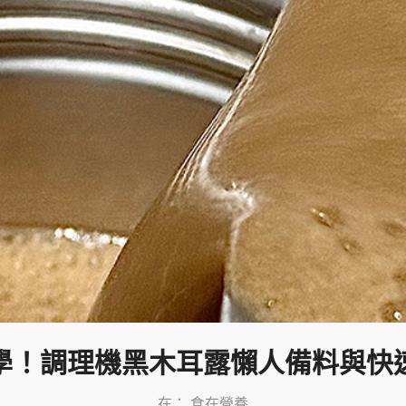
學！調理機黑木耳露懶人備料與快
在：
食在營養