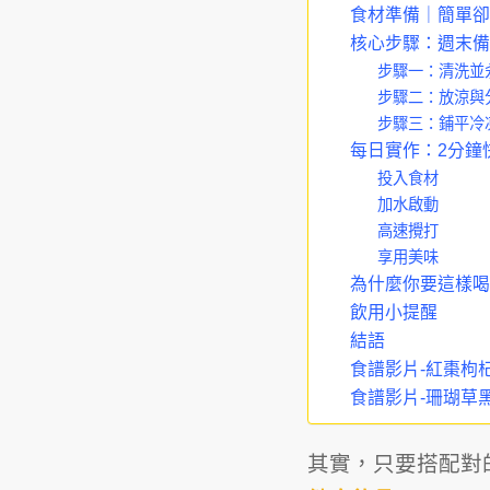
食材準備｜簡單卻
核心步驟：週末備
步驟一：清洗並
步驟二：放涼與
步驟三：鋪平冷
每日實作：2分鐘
投入食材
加水啟動
高速攪打
享用美味
為什麼你要這樣喝
飲用小提醒
結語
食譜影片-紅棗枸
食譜影片-珊瑚草
其實，只要搭配對