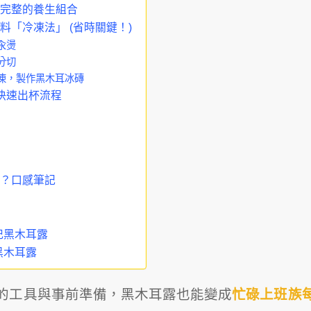
完整的養生組合
料「冷凍法」 (省時關鍵！)
汆燙
分切
凍，製作黑木耳冰磚
快速出杯流程
？口感筆記
杞黑木耳露
黑木耳露
的工具與事前準備，黑木耳露也能變成
忙碌上班族