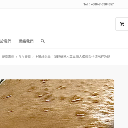
Tel：+886-7-3384357
於我們
聯絡我們
/
營養專欄
/
食在營養
/
上班族必學！調理機黑木耳露懶人備料與快速出杯攻略...