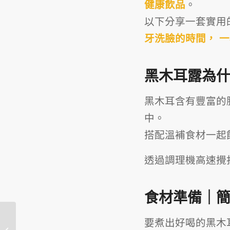
健康飲品
。
以下分享一套實用
牙洗臉的時間， 
黑木耳露為
黑木耳含有豐富的
中。
搭配溫補食材一起
透過調理機高速攪
食材準備｜
黃豆怎麼煮最省事？電
要煮出好喝的黑木
鍋煮法＋自製冷凍黃豆