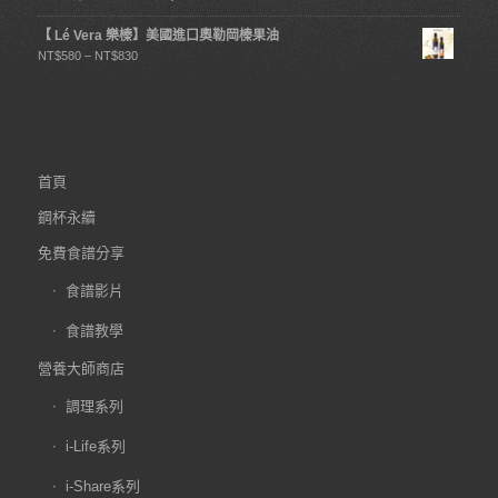
【 Lé Vera 樂榛】美國進口奧勒岡榛果油
NT$
580
–
NT$
830
首頁
鋼杯永續
免費食譜分享
食譜影片
食譜教學
營養大師商店
調理系列
i-Life系列
i-Share系列