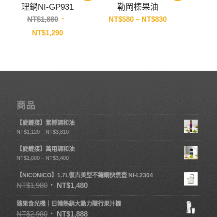
理鍋NI-GP931
勒岡榛果油
原
價
NT$
1,880
NT$
580
–
NT$
830
始
格
目
NT$
1,290
價
範
前
格：
圍：
價
NT$1,880。
NT$580
格：
到
NT$1,290。
NT$830
商品
【愛鏈接】紫椰調和油
NT$
1,120
–
NT$
3,810
【愛鏈接】萬用調和油
NT$
1,000
–
NT$
3,400
【NICONICO】1.7L復古美型不鏽鋼快煮壺 NI-L2304
NT$
1,980
NT$
1,480
隨果食光機｜日韓熱銷大動力隨行果汁機
NT$
2,980
NT$
1,888