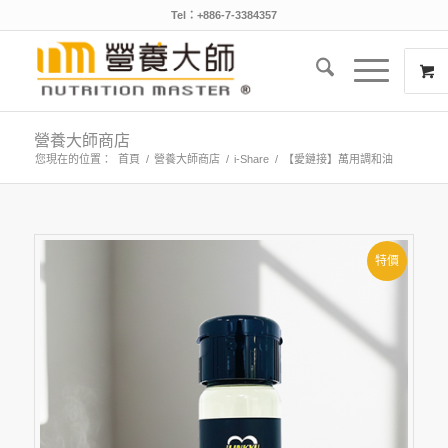
Tel：+886-7-3384357
營養大師商店
您現在的位置：
首頁
/
營養大師商店
/
i-Share
/
【愛鏈接】萬用調和油
特價