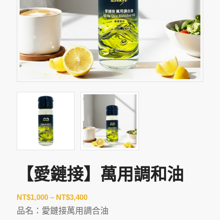
【愛鏈接】萬用調和油
價
NT$
1,000
–
NT$
3,400
格
品名：愛鏈接萬用調合油
範