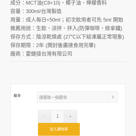
成分：MCT油(C8+10)、椰子油、檸檬香料
圍：
容量：300ml/台灣製造
NT$1,000
用量：成人每日<50ml；初次飲用者可先 5ml 開始
到
推薦用途：生飲、涼拌、拌入(防彈咖啡、綠拿鐵)
NT$3,400
保存方式：陰涼乾燥處 (27℃以下結凍屬正常現象)
保存期限：2年 (開封後盡速食用完畢)
廠商：愛鏈接台灣有限公司
組合
加入購物車