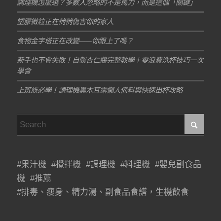
調理機怎麼選？多數人忽略的不是馬力，而是這個「關鍵」
塑膠微粒正在悄悄傷害你的家人
食物金字塔正在改變——你跟上了嗎？
新手也不會失敗！自製杏仁醬完整教學＋零浪費洗杯技巧一次
學會
上班族必學！調理機黑木耳露懶人備料與快速出杯攻略
#果汁機 #攪拌機 #調理機 #料理機 #嬰兒副食品
機 #推薦
#排毒、瘦身、精力湯、副食品食譜，生機飲食