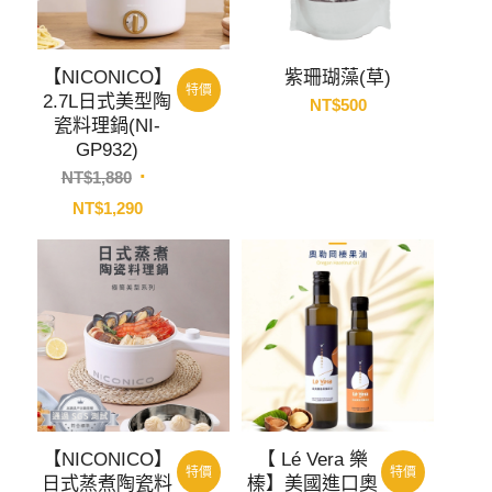
【NICONICO】
紫珊瑚藻(草)
特價
2.7L日式美型陶
NT$
500
瓷料理鍋(NI-
GP932)
原
NT$
1,880
始
目
NT$
1,290
價
前
格：
價
NT$1,880。
格：
NT$1,290。
【NICONICO】
【 Lé Vera 樂
特價
特價
日式蒸煮陶瓷料
榛】美國進口奧