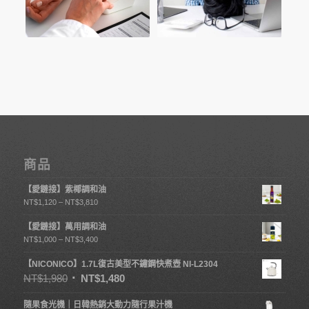
商品
【愛鏈接】紫椰調和油
NT$
1,120
–
NT$
3,810
【愛鏈接】萬用調和油
NT$
1,000
–
NT$
3,400
【NICONICO】1.7L復古美型不鏽鋼快煮壺 NI-L2304
NT$
1,980
NT$
1,480
隨果食光機｜日韓熱銷大動力隨行果汁機