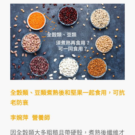
全穀類、豆類煮熟後和堅果一起食用，可抗
老防衰
李婉萍 營養師
因全穀類大多粗糙且帶硬殼，煮熟後纖維才