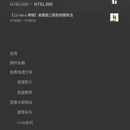
NT$
2,980
NT$
1,888
【 Lé Vera 樂榛】美國進口奧勒岡榛果油
NT$
580
–
NT$
830
首頁
鋼杯永續
免費食譜分享
食譜影片
食譜教學
營養大師商店
調理系列
i-Life系列