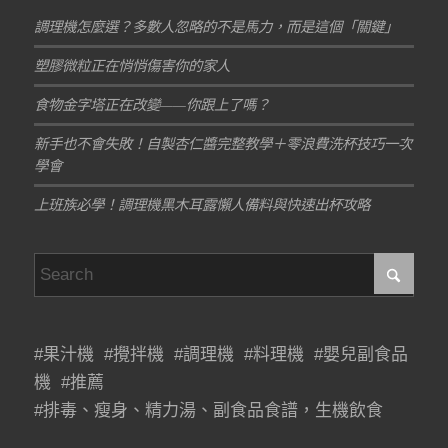
調理機怎麼選？多數人忽略的不是馬力，而是這個「關鍵」
塑膠微粒正在悄悄傷害你的家人
食物金字塔正在改變——你跟上了嗎？
新手也不會失敗！自製杏仁醬完整教學＋零浪費洗杯技巧一次
學會
上班族必學！調理機黑木耳露懶人備料與快速出杯攻略
#果汁機 #攪拌機 #調理機 #料理機 #嬰兒副食品
機 #推薦
#排毒、瘦身、精力湯、副食品食譜，生機飲食