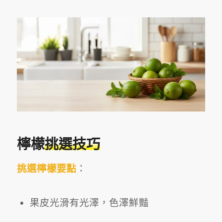
檸檬
挑選技巧
挑選檸檬要點
：
果皮光滑有光澤，色澤鮮豔