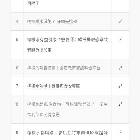
再喝了
4
喝檸檬水減肥？ 牙齒先遭殃
🔗
5
檸檬水有益健康？營養師：錯誤攝取恐導致
🔗
腎臟負擔加重
6
檸檬的營養價值｜食農教育資訊整合平台
🔗
7
檸檬水熱潮｜營養與食安專區
🔗
8
檸檬水是鹼性食物，可以調整體質？｜衛生
🔗
福利部國民健康署
9
檸檬水都喝錯！影后凱特布蘭琪52歲超凍
🔗