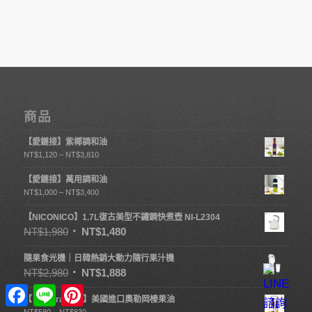
商品
【愛鏈接】紫椰調和油
NT$
1,120
–
NT$
3,810
【愛鏈接】萬用調和油
NT$
1,000
–
NT$
3,400
【NICONICO】1.7L復古美型不鏽鋼快煮壺 NI-L2304
NT$
1,980
NT$
1,480
隨果食光機｜日韓熱銷大動力隨行果汁機
NT$
2,980
NT$
1,888
Facebook
Line
Pinterest
【 Lé Vera 樂榛】美國進口奧勒岡榛果油