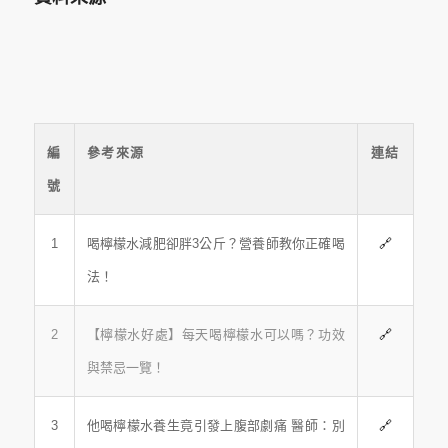
編
參考來源
連結
號
1
喝檸檬水減肥卻胖3公斤？營養師教你正確喝
🔗
法！
2
【檸檬水好處】每天喝檸檬水可以嗎？功效
🔗
與禁忌一覽！
3
他喝檸檬水養生竟引發上腹部劇痛 醫師：別
🔗