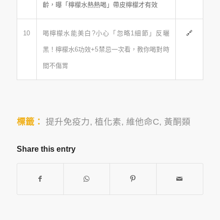
齡，曝「檸檬水熱熱喝」帶皮檸檬才有效
10
喝檸檬水能美白?小心「忽略1細節」反曬
🔗
黑！檸檬水6功效+5禁忌一次看，教你喝對時
間不傷胃
標籤：
提升免疫力
,
植化素
,
維他命C
,
黃酮類
Share this entry