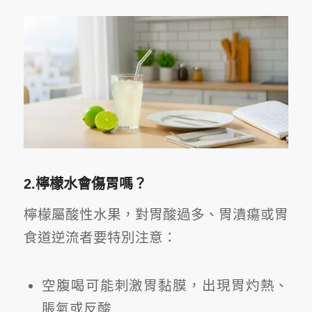
2.檸檬水會傷胃嗎？
檸檬屬酸性水果，對胃酸過多、胃潰瘍或胃
食道逆流者要特別注意：
空腹喝可能刺激胃黏膜，出現胃灼熱、
脹氣或反酸