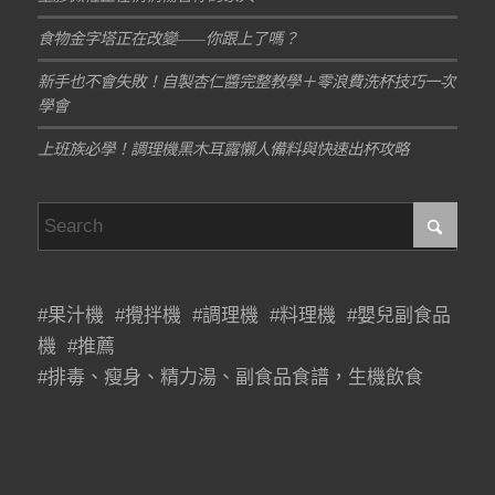
食物金字塔正在改變——你跟上了嗎？
新手也不會失敗！自製杏仁醬完整教學＋零浪費洗杯技巧一次
學會
上班族必學！調理機黑木耳露懶人備料與快速出杯攻略
#果汁機 #攪拌機 #調理機 #料理機 #嬰兒副食品
機 #推薦
#排毒、瘦身、精力湯、副食品食譜，生機飲食