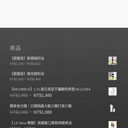
商品
【愛鏈接】紫椰調和油
NT$
1,120
–
NT$
3,810
【愛鏈接】萬用調和油
NT$
1,000
–
NT$
3,400
【NICONICO】1.7L復古美型不鏽鋼快煮壺 NI-L2304
NT$
1,980
NT$
1,480
隨果食光機｜日韓熱銷大動力隨行果汁機
NT$
2,980
NT$
1,888
【 Lé Vera 樂榛】美國進口奧勒岡榛果油