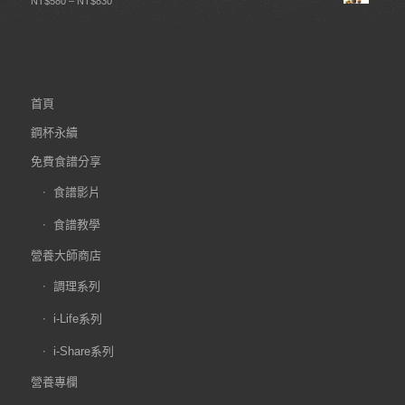
NT$
580
–
NT$
830
首頁
鋼杯永續
免費食譜分享
食譜影片
食譜教學
營養大師商店
調理系列
i-Life系列
i-Share系列
營養專欄