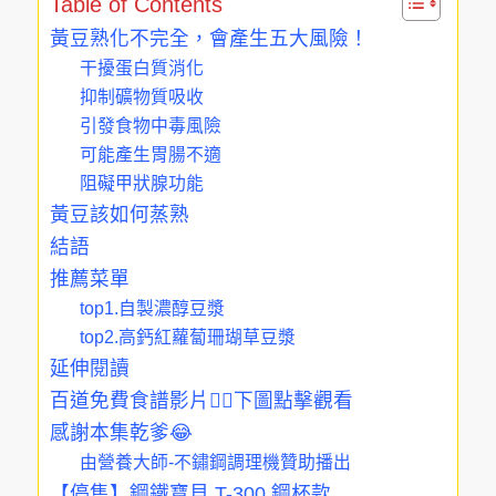
Table of Contents
黃豆熟化不完全，會產生五大風險！
干擾蛋白質消化
抑制礦物質吸收
引發食物中毒風險
可能產生胃腸不適
阻礙甲狀腺功能
黃豆該如何蒸熟
結語
推薦菜單
top1.自製濃醇豆漿
top2.高鈣紅蘿蔔珊瑚草豆漿
延伸閱讀
百道免費食譜影片👇🏻下圖點擊觀看
感謝本集乾爹😂
由營養大師-不鏽鋼調理機贊助播出
【停售】鋼鐵寶貝 T-300 鋼杯款