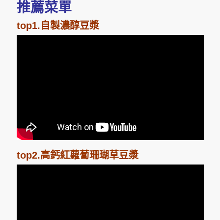
推薦菜單
top1.自製濃醇豆漿
top2.高鈣紅蘿蔔珊瑚草豆漿