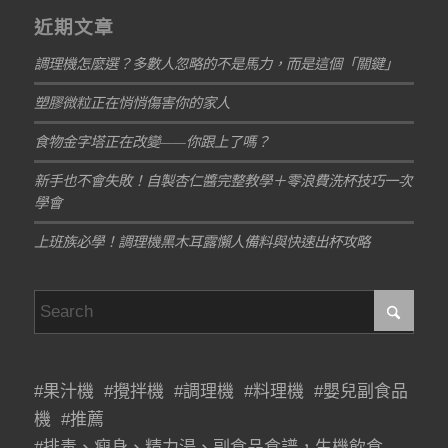
近期文章
調理機怎麼選？多數人忽略的不是馬力，而是這個「關鍵」
塑膠微粒正在悄悄傷害你的家人
食物金字塔正在改變——你跟上了嗎？
新手也不會失敗！自製杏仁醬完整教學＋零浪費洗杯技巧一次
學會
上班族必學！調理機黑木耳露懶人備料與快速出杯攻略
#果汁機 #攪拌機 #調理機 #料理機 #嬰兒副食品
機 #推薦
#排毒、瘦身、精力湯、副食品食譜，生機飲食