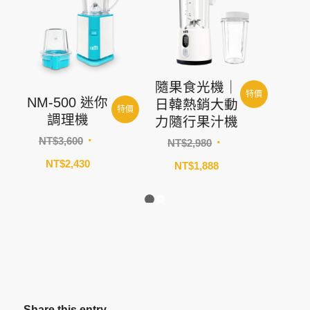
隨果食光機｜
特價
NM-500 迷你
日韓熱銷大動
特價
調理機
力隨行果汁機
原
原
NT$
3,600
NT$
2,980
始
始
目
目
NT$
2,430
NT$
1,888
價
價
前
前
格：
格：
價
價
NT$3,600。
NT$2,980。
格：
1
2
格：
NT$2,430。
NT$1,888。
Share this entry