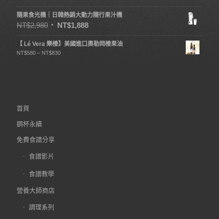
隨果食光機｜日韓熱銷大動力隨行果汁機
NT$
2,980
NT$
1,888
【 Lé Vera 樂榛】美國進口奧勒岡榛果油
NT$
580
–
NT$
830
首頁
鋼杯永續
免費食譜分享
食譜影片
食譜教學
營養大師商店
調理系列