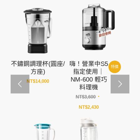
不鏽鋼調理杯(圓座/
嗨！營業中S5
特價
方座)
指定使用｜
NM-600 輕巧
NT$
14,000
料理機
原
NT$
3,600
始
目
NT$
2,430
價
前
格：
價
NT$3,600。
格：
NT$2,430。