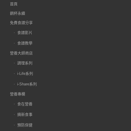
首頁
鋼杯永續
免費食譜分享
食譜影片
食譜教學
營養大師商店
調理系列
i-Life系列
i-Share系列
營養專欄
食在營養
摘新食事
預防保健