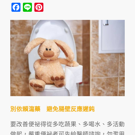
Facebook
Line
Pinterest
別依賴瀉藥 避免腸壁反應遲鈍
要改善便祕得從多吃蔬果、多喝水、多活動
做起，嚴重便祕者可先給醫師諮詢，勿濫用