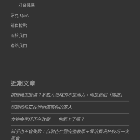
好食挑選
常見 Q&A
銷售據點
關於我們
聯絡我們
近期文章
調理機怎麼選？多數人忽略的不是馬力，而是這個「關鍵」
塑膠微粒正在悄悄傷害你的家人
食物金字塔正在改變——你跟上了嗎？
新手也不會失敗！自製杏仁醬完整教學＋零浪費洗杯技巧一次
學會