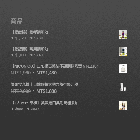
商品
【愛鏈接】紫椰調和油
NT$
1,120
–
NT$
3,810
【愛鏈接】萬用調和油
NT$
1,000
–
NT$
3,400
【NICONICO】1.7L復古美型不鏽鋼快煮壺 NI-L2304
NT$
1,980
NT$
1,480
隨果食光機｜日韓熱銷大動力隨行果汁機
NT$
2,980
NT$
1,888
【 Lé Vera 樂榛】美國進口奧勒岡榛果油
NT$
580
–
NT$
830