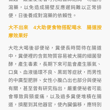
瀉藥，以免造成腸壁反應遲鈍難以正常排
便，日後養成對瀉藥的依賴性。
大不出來 4
大助便食物搭配喝水 腸道按
摩效果好
大吃大喝後卻便祕，糞便長時間待在腸道
中，糞便裡的含氮物質容易被大腸的細菌發
酵，產生毒素，長期下來可能會產生脹氣、
口臭、血液循環不良、黑斑等症狀，而男性
的中廣型肥胖、女性小腹凸出也部分與便祕
有關，甚至曾有研究指出，嚴重便祕者可能
會導致肩頸痠痛，以及過多糞便堆積在腸
道，擠壓到其他器官，使內臟偏移，應特別