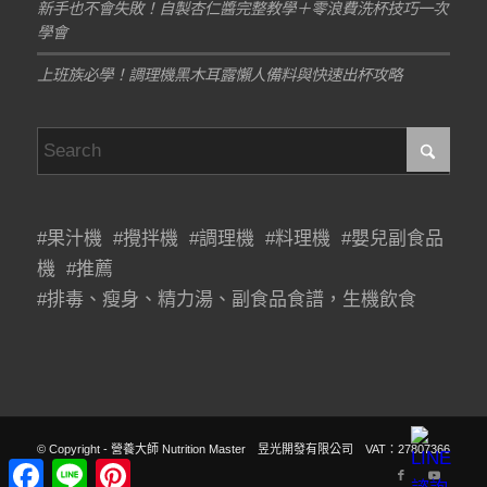
新手也不會失敗！自製杏仁醬完整教學＋零浪費洗杯技巧一次
學會
上班族必學！調理機黑木耳露懶人備料與快速出杯攻略
#果汁機 #攪拌機 #調理機 #料理機 #嬰兒副食品
機 #推薦
#排毒、瘦身、精力湯、副食品食譜，生機飲食
© Copyright - 營養大師 Nutrition Master 昱光開發有限公司 VAT：27807366
Facebook
Line
Pinterest