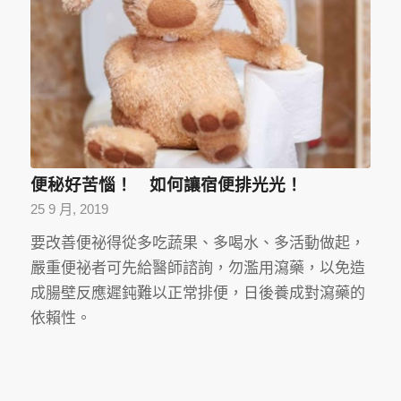
便秘好苦惱！ 如何讓宿便排光光！
25 9 月, 2019
要改善便祕得從多吃蔬果、多喝水、多活動做起，
嚴重便祕者可先給醫師諮詢，勿濫用瀉藥，以免造
成腸壁反應遲鈍難以正常排便，日後養成對瀉藥的
依賴性。