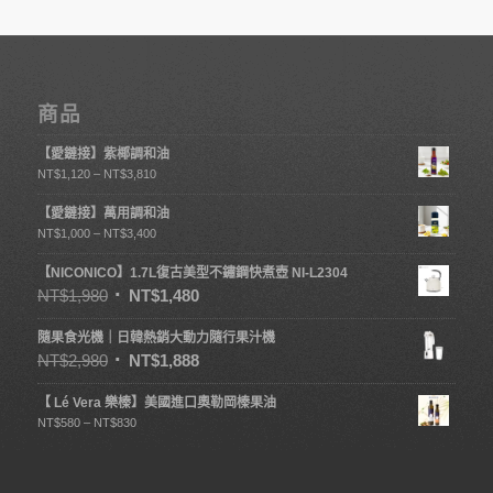
商品
【愛鏈接】紫椰調和油
NT$
1,120
–
NT$
3,810
【愛鏈接】萬用調和油
NT$
1,000
–
NT$
3,400
【NICONICO】1.7L復古美型不鏽鋼快煮壺 NI-L2304
NT$
1,980
NT$
1,480
隨果食光機｜日韓熱銷大動力隨行果汁機
NT$
2,980
NT$
1,888
【 Lé Vera 樂榛】美國進口奧勒岡榛果油
NT$
580
–
NT$
830