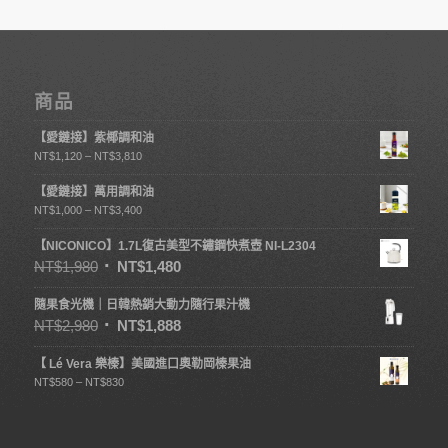
商品
【愛鏈接】紫椰調和油
NT$
1,120
–
NT$
3,810
【愛鏈接】萬用調和油
NT$
1,000
–
NT$
3,400
【NICONICO】1.7L復古美型不鏽鋼快煮壺 NI-L2304
NT$
1,980
NT$
1,480
隨果食光機｜日韓熱銷大動力隨行果汁機
NT$
2,980
NT$
1,888
【 Lé Vera 樂榛】美國進口奧勒岡榛果油
NT$
580
–
NT$
830