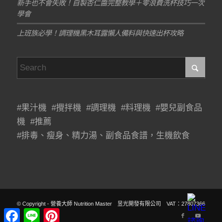
新手也不會失敗！自製杏仁醬完整教學＋零浪費洗杯技巧一次
學會
上班族必學！調理機黑木耳露懶人備料與快速出杯攻略
#果汁機 #攪拌機 #調理機 #料理機 #嬰兒副食品
機 #推薦
#排毒、瘦身、精力湯、副食品食譜，生機飲食
© Copyright - 營養大師 Nutrition Master 昱光開發有限公司 VAT：27807366
Facebook
Line
Pinterest