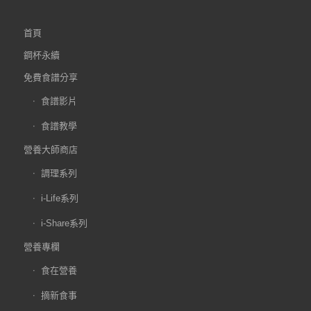
首頁
鋼杯永續
免費食譜分享
食譜影片
食譜教學
營養大師商店
調理系列
i-Life系列
i-Share系列
營養專欄
食在營養
摘新食事