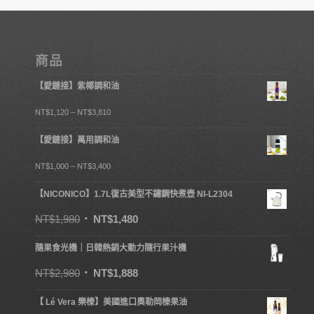
商品
【愛鏈接】紫椰調和油
NT$
1,120
–
NT$
3,810
【愛鏈接】萬用調和油
NT$
1,000
–
NT$
3,400
【NICONICO】1.7L復古美型不鏽鋼快煮壺 NI-L2304
NT$
1,980
NT$
1,480
隨果食光機｜日韓熱銷大動力隨行果汁機
NT$
2,980
NT$
1,888
【 Lé Vera 樂榛】美國進口奧勒岡榛果油