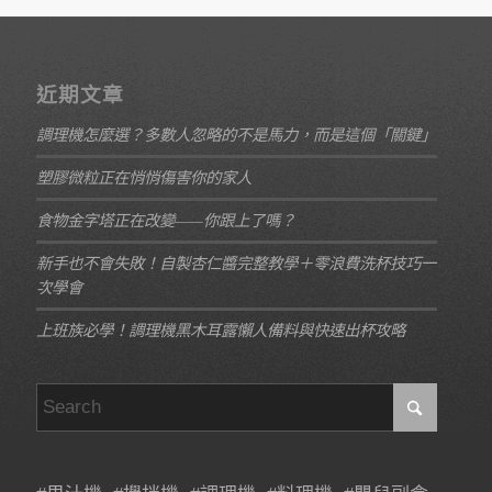
近期文章
調理機怎麼選？多數人忽略的不是馬力，而是這個「關鍵」
塑膠微粒正在悄悄傷害你的家人
食物金字塔正在改變——你跟上了嗎？
新手也不會失敗！自製杏仁醬完整教學＋零浪費洗杯技巧一
次學會
上班族必學！調理機黑木耳露懶人備料與快速出杯攻略