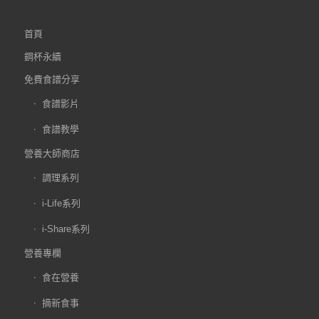
首頁
鋼杯永續
免費食譜分享
食譜影片
食譜教學
營養大師商店
調理系列
i-Life系列
i-Share系列
營養專欄
食在營養
摘新食事