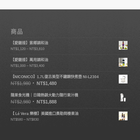
商品
【愛鏈接】紫椰調和油
NT$
1,120
–
NT$
3,810
【愛鏈接】萬用調和油
NT$
1,000
–
NT$
3,400
【NICONICO】1.7L復古美型不鏽鋼快煮壺 NI-L2304
NT$
1,980
NT$
1,480
隨果食光機｜日韓熱銷大動力隨行果汁機
NT$
2,980
NT$
1,888
【 Lé Vera 樂榛】美國進口奧勒岡榛果油
NT$
580
–
NT$
830