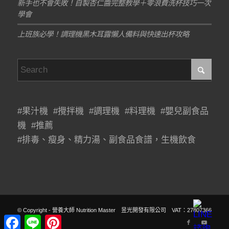
新手也不會失敗！自製杏仁醬完整教學＋零浪費洗杯技巧一次
學會
上班族必學！調理機黑木耳露懶人備料與快速出杯攻略
#果汁機 #攪拌機 #調理機 #料理機 #嬰兒副食品
機 #推薦
#排毒、瘦身、精力湯、副食品食譜，生機飲食
© Copyright - 營養大師 Nutrition Master 昱光開發有限公司 VAT：27807366
Facebook
Line
Pinterest