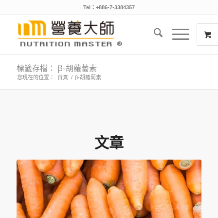
Tel：+886-7-3384357
標籤存檔： β-胡蘿蔔素
您現在的位置：
首頁
/
β-胡蘿蔔素
文章