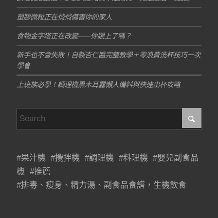
塑膠微粒正在悄悄傷害你的家人
食物金字塔正在改變——你跟上了嗎？
新手也不會失敗！自製杏仁醬完整教學＋零浪費洗杯技巧一次
學會
上班族必學！調理機黑木耳露懶人備料與快速出杯攻略
#果汁機 #攪拌機 #調理機 #料理機 #嬰兒副食品
機 #推薦
#排毒、瘦身、精力湯、副食品食譜，生機飲食