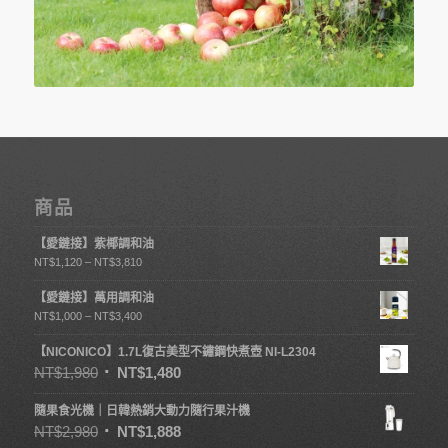
商品
【愛鏈接】紫椰調和油
NT$
1,120
–
NT$
3,810
【愛鏈接】萬用調和油
NT$
1,000
–
NT$
3,400
【NICONICO】1.7L復古美型不鏽鋼快煮壺 NI-L2304
NT$
1,980
NT$
1,480
隨果食光機｜日韓熱銷大動力隨行果汁機
NT$
2,980
NT$
1,888