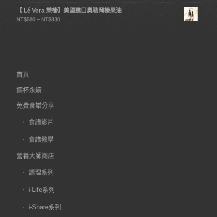
【 Lé Vera 樂榛】美國進口奧勒岡榛果油
NT$
580
–
NT$
830
首頁
鋼杯永續
免費食譜分享
食譜影片
食譜教學
營養大師商店
調理系列
i-Life系列
i-Share系列