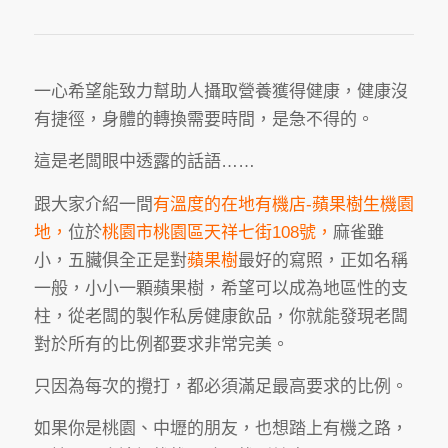
一心希望能致力幫助人攝取營養獲得健康，健康沒
有捷徑，身體的轉換需要時間，是急不得的。
這是老闆眼中透露的話語……
跟大家介紹一間
有溫度的在地有機店-蘋果樹生機園
地，
位於
桃園市桃園區天祥七街108號，
麻雀雖
小，五臟俱全正是對
蘋果樹
最好的寫照，正如名稱
一般，小小一顆蘋果樹，希望可以成為地區性的支
柱，從老闆的製作私房健康飲品，你就能發現老闆
對於所有的比例都要求非常完美。
只因為每次的攪打，都必須滿足最高要求的比例。
如果你是桃園、中壢的朋友，也想踏上有機之路，