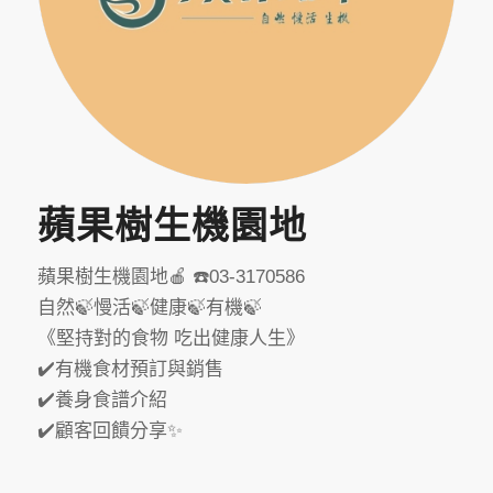
蘋果樹生機園地
蘋果樹生機園地🍎 ☎️03-3170586
自然🍃慢活🍃健康🍃有機🍃
《堅持對的食物 吃出健康人生》
✔️有機食材預訂與銷售
✔️養身食譜介紹
✔️顧客回饋分享✨