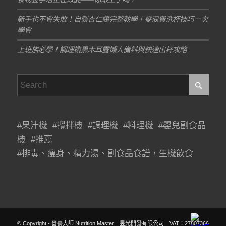
新手也不會失敗！自製杏仁醬完整教學＋零浪費洗杯技巧一次
學會
上班族必學！調理機黑木耳露懶人備料與快速出杯攻略
#果汁機 #攪拌機 #調理機 #料理機 #嬰兒副食品
機 #推薦
#排毒、瘦身、精力湯、副食品食譜，生機飲食
© Copyright - 營養大師 Nutrition Master 昱光開發有限公司 VAT：27807366