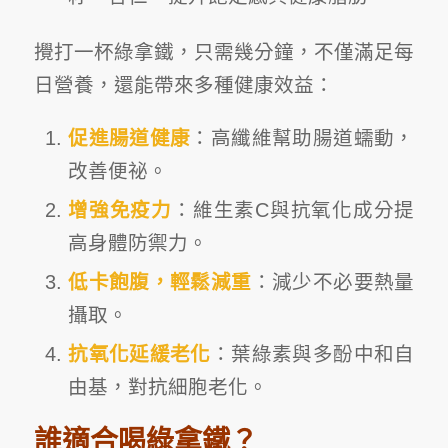
攪打一杯綠拿鐵，只需幾分鐘，不僅滿足每
日營養，還能帶來多種健康效益：
促進腸道健康
：高纖維幫助腸道蠕動，
改善便祕
。
增強免疫力
：維生素C與抗氧化成分提
高身體防禦力
。
低卡飽腹，輕鬆減重
：減少不必要熱量
攝取
。
抗氧化延緩老化
：葉綠素與多酚中和自
由基，對抗細胞老化。
誰適合喝綠拿鐵
？