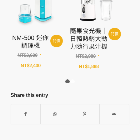
隨果食光機｜
特價
NM-500 迷你
日韓熱銷大動
特價
調理機
力隨行果汁機
原
原
NT$
3,600
NT$
2,980
始
始
目
目
NT$
2,430
NT$
1,888
價
價
前
前
格：
格：
價
價
NT$3,600。
NT$2,980。
格：
1
2
格：
NT$2,430。
NT$1,888。
Share this entry