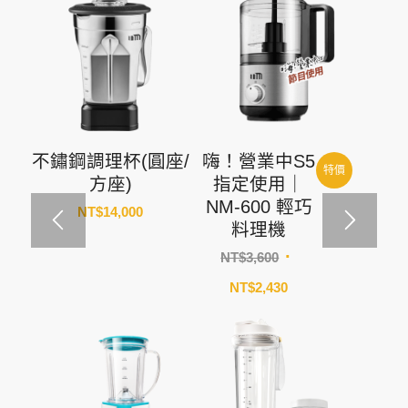
不鏽鋼調理杯(圓座/
嗨！營業中S5
特價
方座)
指定使用｜
NM-600 輕巧
NT$
14,000
料理機
原
NT$
3,600
始
目
NT$
2,430
價
前
格：
價
NT$3,600。
格：
NT$2,430。