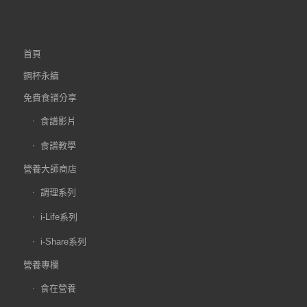
首頁
鋼杯永續
免費食譜分享
食譜影片
食譜教學
營養大師商店
調理系列
i-Life系列
i-Share系列
營養專欄
食在營養