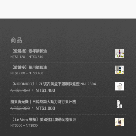
商品
【愛鏈接】紫椰調和油
NT$
1,120
–
NT$
3,810
【愛鏈接】萬用調和油
NT$
1,000
–
NT$
3,400
【NICONICO】1.7L復古美型不鏽鋼快煮壺 NI-L2304
NT$
1,980
NT$
1,480
隨果食光機｜日韓熱銷大動力隨行果汁機
NT$
2,980
NT$
1,888
【 Lé Vera 樂榛】美國進口奧勒岡榛果油
NT$
580
–
NT$
830