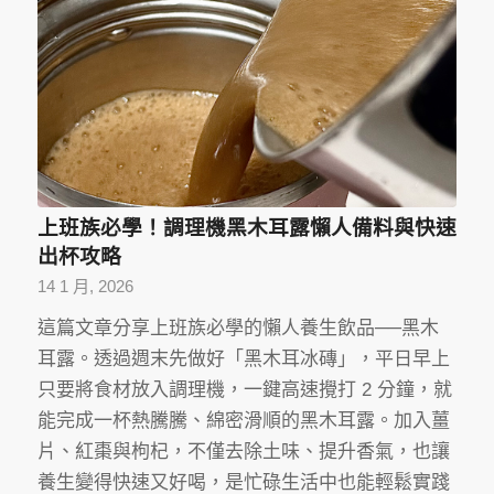
上班族必學！調理機黑木耳露懶人備料與快速
出杯攻略
14 1 月, 2026
這篇文章分享上班族必學的懶人養生飲品──黑木
耳露。透過週末先做好「黑木耳冰磚」，平日早上
只要將食材放入調理機，一鍵高速攪打 2 分鐘，就
能完成一杯熱騰騰、綿密滑順的黑木耳露。加入薑
片、紅棗與枸杞，不僅去除土味、提升香氣，也讓
養生變得快速又好喝，是忙碌生活中也能輕鬆實踐