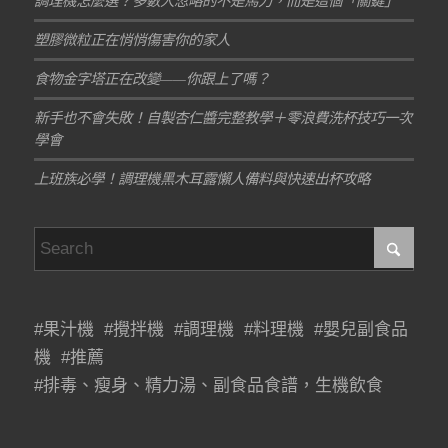
調理機怎麼選？多數人忽略的不是馬力，而是這個「關鍵」
塑膠微粒正在悄悄傷害你的家人
食物金字塔正在改變——你跟上了嗎？
新手也不會失敗！自製杏仁醬完整教學＋零浪費洗杯技巧一次
學會
上班族必學！調理機黑木耳露懶人備料與快速出杯攻略
#果汁機 #攪拌機 #調理機 #料理機 #嬰兒副食品
機 #推薦
#排毒、瘦身、精力湯、副食品食譜，生機飲食