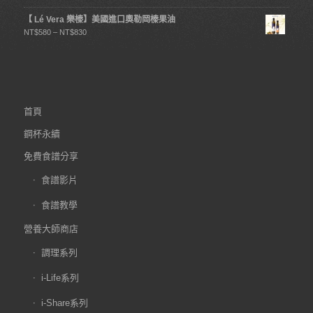
【 Lé Vera 樂榛】美國進口奧勒岡榛果油
NT$
580
–
NT$
830
首頁
鋼杯永續
免費食譜分享
食譜影片
食譜教學
營養大師商店
調理系列
i-Life系列
i-Share系列