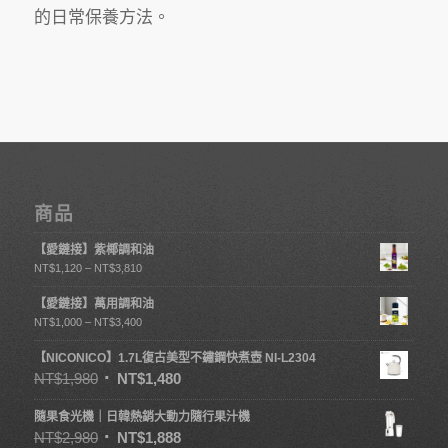
的日常保養方法。
商品
【愛鏈接】紫椰調和油
NT$
1,120
–
NT$
3,810
【愛鏈接】萬用調和油
NT$
1,000
–
NT$
3,400
【NICONICO】1.7L復古美型不鏽鋼快煮壺 NI-L2304
NT$
1,980
NT$
1,480
隨果食光機｜日韓熱銷大動力隨行果汁機
NT$
2,980
NT$
1,888