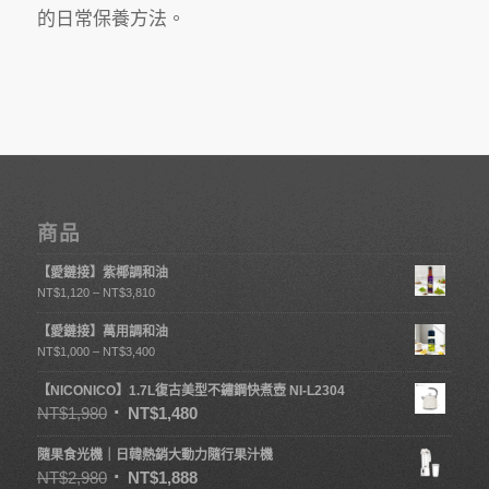
的日常保養方法。
商品
【愛鏈接】紫椰調和油
NT$
1,120
–
NT$
3,810
【愛鏈接】萬用調和油
NT$
1,000
–
NT$
3,400
【NICONICO】1.7L復古美型不鏽鋼快煮壺 NI-L2304
NT$
1,980
NT$
1,480
隨果食光機｜日韓熱銷大動力隨行果汁機
NT$
2,980
NT$
1,888