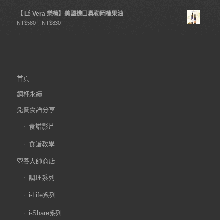
【 Lé Vera 樂榛】美國進口奧勒岡榛果油
NT$
580
–
NT$
830
首頁
鋼杯永續
免費食譜分享
食譜影片
食譜教學
營養大師商店
調理系列
i-Life系列
i-Share系列