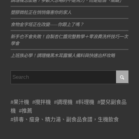
調理機怎麼選？多數人忽略的不是馬力，而是這個「關鍵」
塑膠微粒正在悄悄傷害你的家人
食物金字塔正在改變——你跟上了嗎？
新手也不會失敗！自製杏仁醬完整教學＋零浪費洗杯技巧一次
學會
上班族必學！調理機黑木耳露懶人備料與快速出杯攻略
#果汁機 #攪拌機 #調理機 #料理機 #嬰兒副食品
機 #推薦
#排毒、瘦身、精力湯、副食品食譜，生機飲食