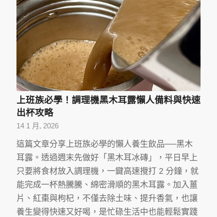
上班族必學！調理機黑木耳露懶人備料與快速
出杯攻略
14 1 月, 2026
這篇文章分享上班族必學的懶人養生飲品──黑木
耳露。透過週末先做好「黑木耳冰磚」，平日早上
只要將食材放入調理機，一鍵高速攪打 2 分鐘，就
能完成一杯熱騰騰、綿密滑順的黑木耳露。加入薑
片、紅棗與枸杞，不僅去除土味、提升香氣，也讓
養生變得快速又好喝，是忙碌生活中也能輕鬆實踐