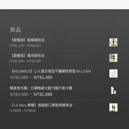
商品
【愛鏈接】紫椰調和油
NT$
1,120
–
NT$
3,810
【愛鏈接】萬用調和油
NT$
1,000
–
NT$
3,400
【NICONICO】1.7L復古美型不鏽鋼快煮壺 NI-L2304
NT$
1,980
NT$
1,480
隨果食光機｜日韓熱銷大動力隨行果汁機
NT$
2,980
NT$
1,888
【 Lé Vera 樂榛】美國進口奧勒岡榛果油
NT$
580
–
NT$
830