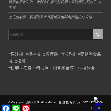
新手也不會失敗！自製杏仁醬完整教學＋零浪費洗杯技巧一次
學會
上班族必學！調理機黑木耳露懶人備料與快速出杯攻略
#果汁機 #攪拌機 #調理機 #料理機 #嬰兒副食品
機 #推薦
#排毒、瘦身、精力湯、副食品食譜，生機飲食
© Copyright - 營養大師 Nutrition Master 昱光開發有限公司 VAT：27807366
Facebook
Line
Pinterest