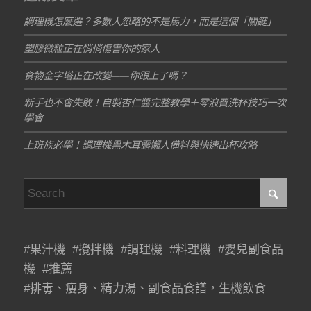
調理機怎麼選？多數人忽略的不是馬力，而是這個「關鍵」
塑膠微粒正在悄悄傷害你的家人
食物金字塔正在改變——你跟上了嗎？
新手也不會失敗！自製杏仁醬完整教學＋零浪費洗杯技巧一次
學會
上班族必學！調理機黑木耳露懶人備料與快速出杯攻略
#果汁機 #攪拌機 #調理機 #料理機 #嬰兒副食品
機 #推薦
#排毒、瘦身、精力湯、副食品食譜，生機飲食