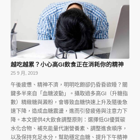
越吃越累？小心高GI飲食正在消耗你的精神
25 9 月, 2019
午後疲憊、精神不濟，明明吃飽卻仍昏昏欲睡？關
鍵多半來自「血糖波動」。攝取過多高GI（升糖指
數）精緻糖與澱粉，會導致血糖快速上升及隨後急
速下降，造成血糖震盪，進而引發疲倦與注意力下
降。本文提供4大飲食調整原則：選擇低GI優質碳
水化合物、補充能量代謝營養素、調整進食順序，
以及保持充足水分，幫助穩定血糖、提升下午精神