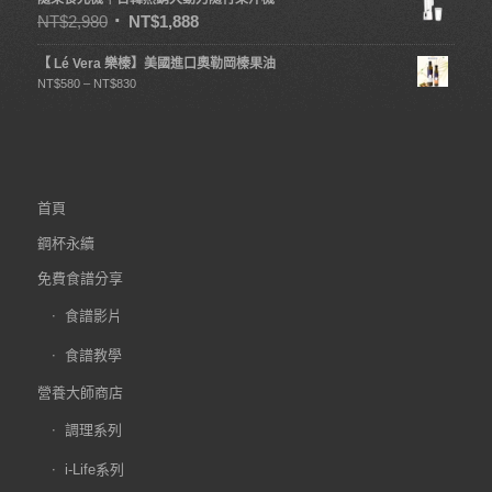
NT$
2,980
NT$
1,888
【 Lé Vera 樂榛】美國進口奧勒岡榛果油
NT$
580
–
NT$
830
首頁
鋼杯永續
免費食譜分享
食譜影片
食譜教學
營養大師商店
調理系列
i-Life系列