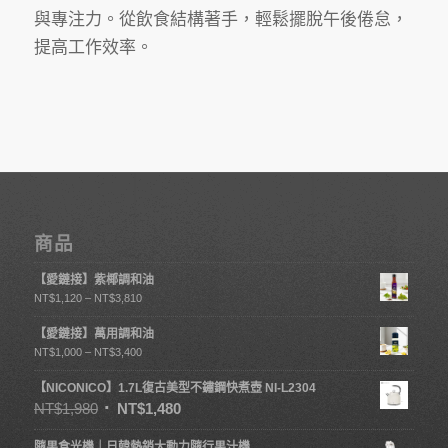
與專注力。從飲食結構著手，輕鬆擺脫午後倦怠，
提高工作效率。
商品
【愛鏈接】紫椰調和油
NT$
1,120
–
NT$
3,810
【愛鏈接】萬用調和油
NT$
1,000
–
NT$
3,400
【NICONICO】1.7L復古美型不鏽鋼快煮壺 NI-L2304
NT$
1,980
NT$
1,480
隨果食光機｜日韓熱銷大動力隨行果汁機