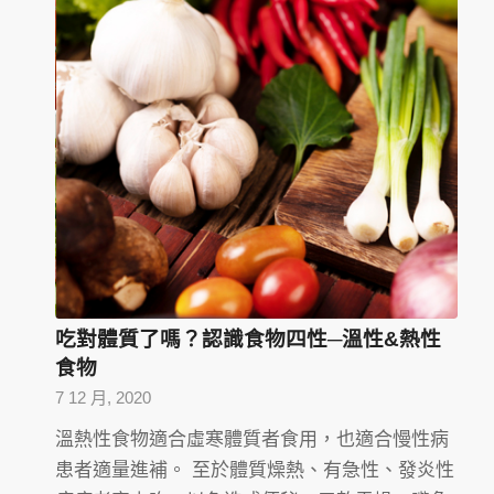
吃對體質了嗎？認識食物四性─溫性&熱性
食物
7 12 月, 2020
溫熱性食物適合虛寒體質者食用，也適合慢性病
患者適量進補。 至於體質燥熱、有急性、發炎性