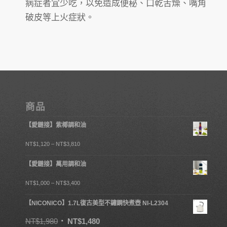
病症者宜少吃，以免造成便秘、口乾舌燥、嘴角
破皮等上火症狀。
商品
【愛鏈接】紫椰調和油
NT$
1,120
–
NT$
3,810
【愛鏈接】萬用調和油
NT$
1,000
–
NT$
3,400
【NICONICO】1.7L復古美型不鏽鋼快煮壺 NI-L2304
NT$
1,980
NT$
1,480