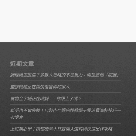
近期文章
調理機怎麼選？多數人忽略的不是馬力，而是這個「關鍵」
塑膠微粒正在悄悄傷害你的家人
食物金字塔正在改變——你跟上了嗎？
新手也不會失敗！自製杏仁醬完整教學＋零浪費洗杯技巧一
次學會
上班族必學！調理機黑木耳露懶人備料與快速出杯攻略