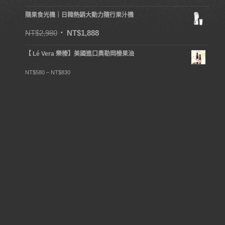
隨果食光機｜日韓熱銷大動力隨行果汁機
NT$
2,980
NT$
1,888
【 Lé Vera 樂榛】美國進口奧勒岡榛果油
NT$
580
–
NT$
830