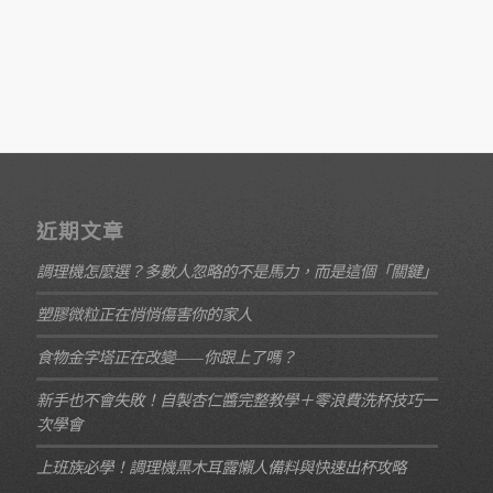
近期文章
調理機怎麼選？多數人忽略的不是馬力，而是這個「關鍵」
塑膠微粒正在悄悄傷害你的家人
食物金字塔正在改變——你跟上了嗎？
新手也不會失敗！自製杏仁醬完整教學＋零浪費洗杯技巧一
次學會
上班族必學！調理機黑木耳露懶人備料與快速出杯攻略