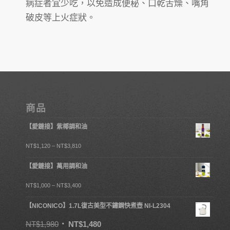
病症者宜少吃，以免造成便秘、口乾舌燥、嘴角
破皮等上火症狀。
商品
【愛鏈接】紫椰調和油
NT$
1,120
–
NT$
3,810
【愛鏈接】萬用調和油
NT$
1,000
–
NT$
3,400
【NICONICO】1.7L復古美型不鏽鋼快煮壺 NI-L2304
NT$
1,980
NT$
1,480