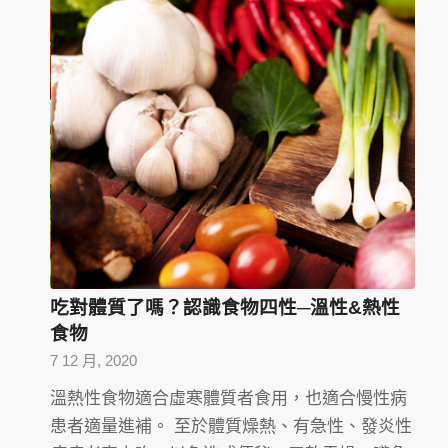
吃對體質了嗎？認識食物四性─溫性&熱性
食物
7 12 月, 2020
溫熱性食物適合虛寒體質者食用，也適合慢性病
患者適量進補。 至於體質燥熱、有急性、發炎性