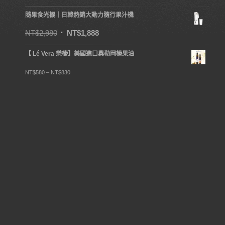
隨果食光機｜日韓熱銷大動力隨行果汁機
NT$
2,980
NT$
1,888
【 Lé Vera 樂榛】美國進口奧勒岡榛果油
NT$
580
–
NT$
830