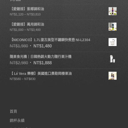
【愛鏈接】紫椰調和油
NT$
1,120
–
NT$
3,810
【愛鏈接】萬用調和油
NT$
1,000
–
NT$
3,400
【NICONICO】1.7L復古美型不鏽鋼快煮壺 NI-L2304
NT$
1,980
NT$
1,480
隨果食光機｜日韓熱銷大動力隨行果汁機
NT$
2,980
NT$
1,888
【 Lé Vera 樂榛】美國進口奧勒岡榛果油
NT$
580
–
NT$
830
首頁
鋼杯永續