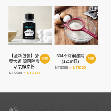
範
圍：
NT$390
到
NT$450
【全新包裝】營
304不鏽鋼濾網
特價
特價
養大師 殺菌除垢
(12cm紅)
活氧酵素粉
原
目
NT$
200
NT$
120
原
目
始
前
NT$
500
NT$
300
始
前
價
價
價
價
格：
格：
格：
格：
NT$200。
NT$120。
NT$500。
NT$300。
商品