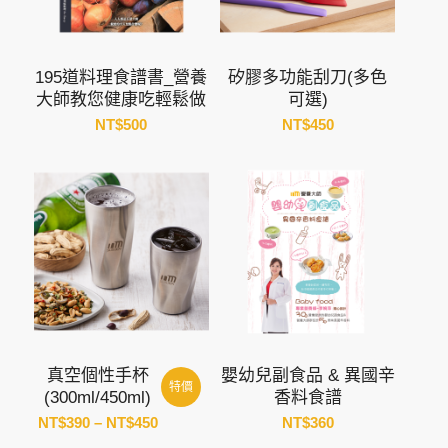
195道料理食譜書_營養
矽膠多功能刮刀(多色
大師教您健康吃輕鬆做
可選)
NT$
500
NT$
450
真空個性手杯
嬰幼兒副食品 & 異國辛
特價
(300ml/450ml)
香料食譜
價
NT$
390
–
NT$
450
NT$
360
格