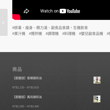
萬用蒜油醬
#排毒、瘦身、精力湯、副食品食譜，生機飲食
#果汁機 #攪拌機 #調理機 #料理機 #嬰兒副食品機 #
商品
【愛鏈接】紫椰調和油
NT$
1,120
–
NT$
3,810
【愛鏈接】萬用調和油
NT$
1,000
–
NT$
3,400