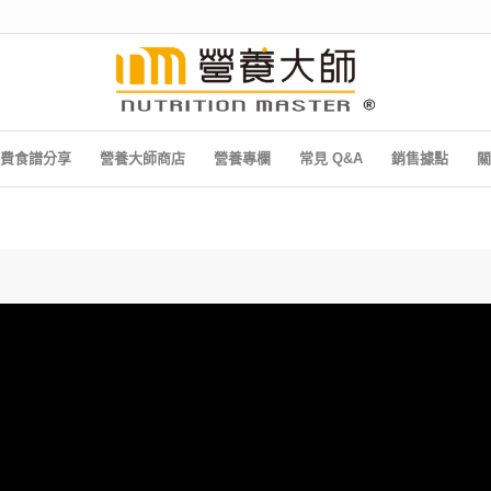
費食譜分享
營養大師商店
營養專欄
常見 Q&A
銷售據點
關