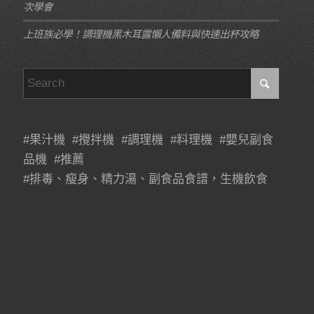
次學會
上班族必學！調理機黑木耳露懶人備料與快速出杯攻略
#果汁機 #攪拌機 #調理機 #料理機 #嬰兒副食
品機 #推薦
#排毒、瘦身、精力湯、副食品食譜，生機飲食