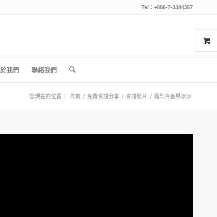
Tel：+886-7-3384357
於我們
聯絡我們
您現在的位置：
首頁
/
免費食譜分享
/
食譜影片
/
鳳梨百香果冰沙