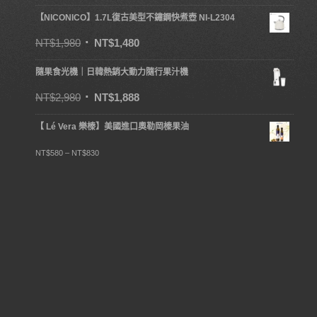
【NICONICO】1.7L復古美型不鏽鋼快煮壺 NI-L2304
NT$
1,980
NT$
1,480
隨果食光機｜日韓熱銷大動力隨行果汁機
NT$
2,980
NT$
1,888
【 Lé Vera 樂榛】美國進口奧勒岡榛果油
NT$
580
–
NT$
830