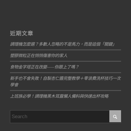
近期文章
調理機怎麼選？多數人忽略的不是馬力，而是這個「關鍵」
塑膠微粒正在悄悄傷害你的家人
食物金字塔正在改變——你跟上了嗎？
新手也不會失敗！自製杏仁醬完整教學＋零浪費洗杯技巧一次
學會
上班族必學！調理機黑木耳露懶人備料與快速出杯攻略