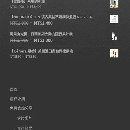
【愛鏈接】萬用調和油
NT$
1,000
–
NT$
3,400
【NICONICO】1.7L復古美型不鏽鋼快煮壺 NI-L2304
NT$
1,980
NT$
1,480
隨果食光機｜日韓熱銷大動力隨行果汁機
NT$
2,980
NT$
1,888
【 Lé Vera 樂榛】美國進口奧勒岡榛果油
NT$
580
–
NT$
830
首頁
鋼杯永續
免費食譜分享
食譜影片
食譜教學