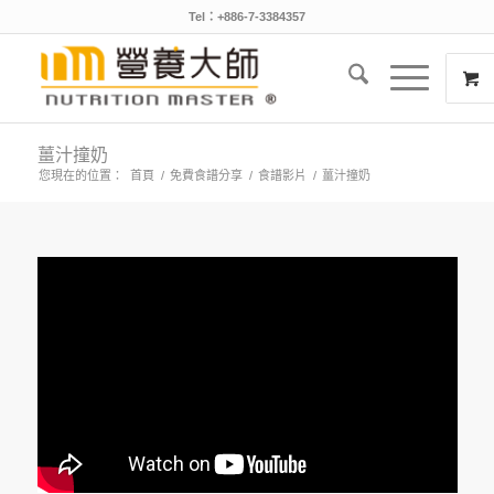
Tel：+886-7-3384357
薑汁撞奶
您現在的位置：
首頁
/
免費食譜分享
/
食譜影片
/
薑汁撞奶