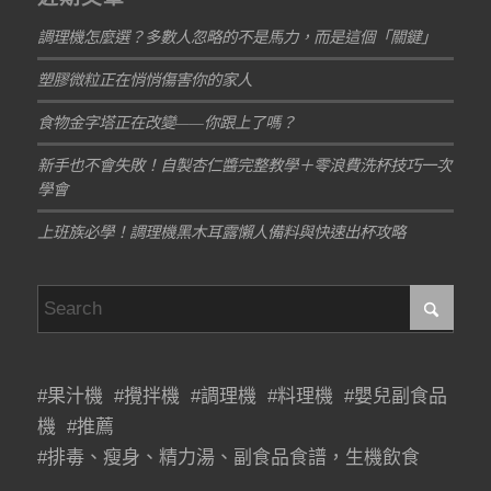
調理機怎麼選？多數人忽略的不是馬力，而是這個「關鍵」
塑膠微粒正在悄悄傷害你的家人
食物金字塔正在改變——你跟上了嗎？
新手也不會失敗！自製杏仁醬完整教學＋零浪費洗杯技巧一次
學會
上班族必學！調理機黑木耳露懶人備料與快速出杯攻略
#果汁機 #攪拌機 #調理機 #料理機 #嬰兒副食品
機 #推薦
#排毒、瘦身、精力湯、副食品食譜，生機飲食