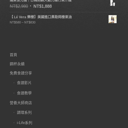
隨果食光機｜日韓熱銷大動力隨行果汁機
NT$
2,980
NT$
1,888
【 Lé Vera 樂榛】美國進口奧勒岡榛果油
NT$
580
–
NT$
830
首頁
鋼杯永續
免費食譜分享
食譜影片
食譜教學
營養大師商店
調理系列
i-Life系列