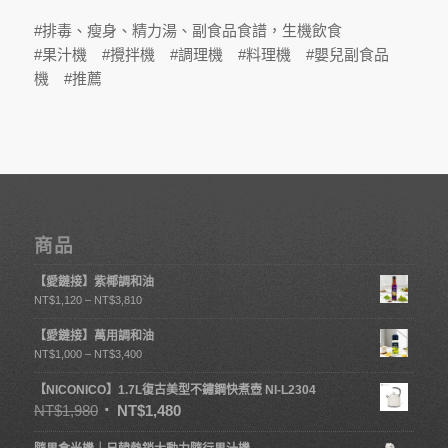
#排毒、瘦身、精力湯、副食品食譜，生機飲食
#果汁機 #攪拌機 #調理機 #料理機 #嬰兒副食品
機 #推薦
商品
【愛鏈接】紫椰調和油
NT$
1,120
–
NT$
3,810
【愛鏈接】萬用調和油
NT$
1,000
–
NT$
3,400
【NICONICO】1.7L復古美型不鏽鋼快煮壺 NI-L2304
NT$
1,980
NT$
1,480