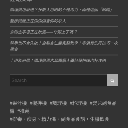
調理機怎麼選？多數人忽略的不是馬力，而是這個「關鍵」
塑膠微粒正在悄悄傷害你的家人
食物金字塔正在改變——你跟上了嗎？
新手也不會失敗！自製杏仁醬完整教學＋零浪費洗杯技巧一次
學會
上班族必學！調理機黑木耳露懶人備料與快速出杯攻略
#果汁機 #攪拌機 #調理機 #料理機 #嬰兒副食品
機 #推薦
#排毒、瘦身、精力湯、副食品食譜，生機飲食