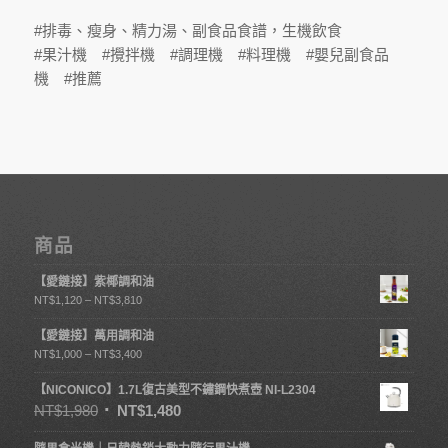
#排毒、瘦身、精力湯、副食品食譜，生機飲食
#果汁機 #攪拌機 #調理機 #料理機 #嬰兒副食品
機 #推薦
商品
【愛鏈接】紫椰調和油
NT$
1,120
–
NT$
3,810
【愛鏈接】萬用調和油
NT$
1,000
–
NT$
3,400
【NICONICO】1.7L復古美型不鏽鋼快煮壺 NI-L2304
NT$
1,980
NT$
1,480