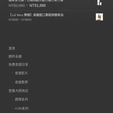
隨果食光機｜日韓熱銷大動力隨行果汁機
NT$
2,980
NT$
1,888
【 Lé Vera 樂榛】美國進口奧勒岡榛果油
NT$
580
–
NT$
830
首頁
鋼杯永續
免費食譜分享
食譜影片
食譜教學
營養大師商店
調理系列
i-Life系列