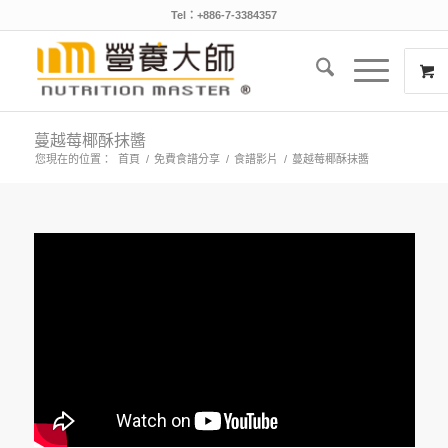
Tel：+886-7-3384357
蔓越莓椰酥抹醬
您現在的位置：
首頁
/
免費食譜分享
/
食譜影片
/
蔓越莓椰酥抹醬