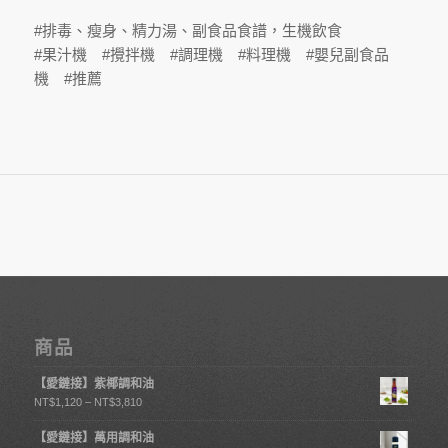
#排毒、瘦身、精力湯、副食品食譜，生機飲食
#果汁機 #攪拌機 #調理機 #料理機 #嬰兒副食品
機 #推薦
商品
【愛鏈接】紫椰調和油
NT$
1,120
–
NT$
3,810
【愛鏈接】萬用調和油