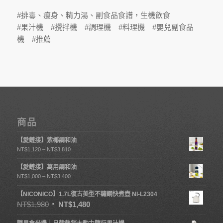
#排毒、瘦身、精力湯、副食品食譜，生機飲食
#果汁機 #攪拌機 #調理機 #料理機 #嬰兒副食品
機 #推薦
商品
【愛鏈接】紫椰調和油
NT$
1,120
–
NT$
3,810
【愛鏈接】萬用調和油
NT$
1,000
–
NT$
3,400
【NICONICO】1.7L復古美型不鏽鋼快煮壺 NI-L2304
NT$
1,980
NT$
1,480