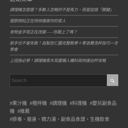
調理機怎麼選？多數人忽略的不是馬力，而是這個「關鍵」
塑膠微粒正在悄悄傷害你的家人
食物金字塔正在改變——你跟上了嗎？
新手也不會失敗！自製杏仁醬完整教學＋零浪費洗杯技巧一次
學會
上班族必學！調理機黑木耳露懶人備料與快速出杯攻略
#果汁機 #攪拌機 #調理機 #料理機 #嬰兒副食品
機 #推薦
#排毒、瘦身、精力湯、副食品食譜，生機飲食