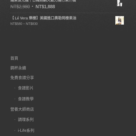
隨果食光機｜日韓熱銷大動力隨行果汁機
NT$
2,980
NT$
1,888
【 Lé Vera 樂榛】美國進口奧勒岡榛果油
NT$
580
–
NT$
830
首頁
鋼杯永續
免費食譜分享
食譜影片
食譜教學
營養大師商店
調理系列
i-Life系列