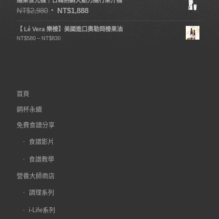
隨果食光機｜日韓熱銷大動力隨行果汁機
NT$
2,980
NT$
1,888
【 Lé Vera 樂榛】美國進口奧勒岡榛果油
NT$
580
–
NT$
830
首頁
鋼杯永續
免費食譜分享
食譜影片
食譜教學
營養大師商店
調理系列
i-Life系列