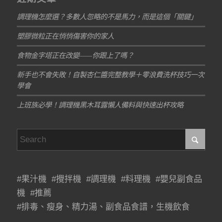
調理機怎麼選？多數人忽略的不是馬力，而是這個「關鍵」
塑膠微粒正在悄悄傷害你的家人
食物金字塔正在改變——你跟上了嗎？
新手也不會失敗！自製杏仁醬完整教學＋零浪費洗杯技巧一次
學會
上班族必學！調理機黑木耳露懶人備料與快速出杯攻略
#果汁機 #攪拌機 #調理機 #料理機 #嬰兒副食品
機 #推薦
#排毒、瘦身、精力湯、副食品食譜，生機飲食