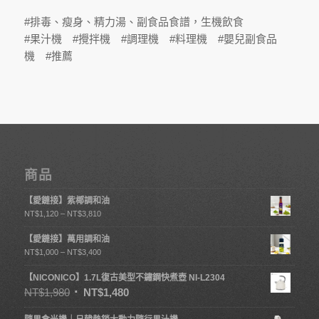
#排毒、瘦身、精力湯、副食品食譜，生機飲食
#果汁機 #攪拌機 #調理機 #料理機 #嬰兒副食品
機 #推薦
商品
【愛鏈接】紫椰調和油
NT$
1,120
–
NT$
3,810
【愛鏈接】萬用調和油
NT$
1,000
–
NT$
3,400
【NICONICO】1.7L復古美型不鏽鋼快煮壺 NI-L2304
NT$
1,980
NT$
1,480