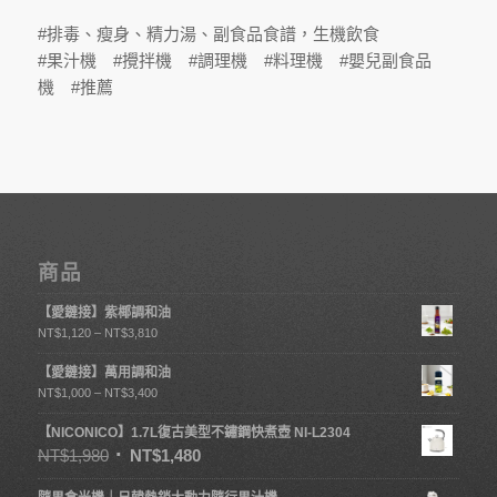
#排毒、瘦身、精力湯、副食品食譜，生機飲食
#果汁機 #攪拌機 #調理機 #料理機 #嬰兒副食品
機 #推薦
商品
【愛鏈接】紫椰調和油
NT$
1,120
–
NT$
3,810
【愛鏈接】萬用調和油
NT$
1,000
–
NT$
3,400
【NICONICO】1.7L復古美型不鏽鋼快煮壺 NI-L2304
NT$
1,980
NT$
1,480