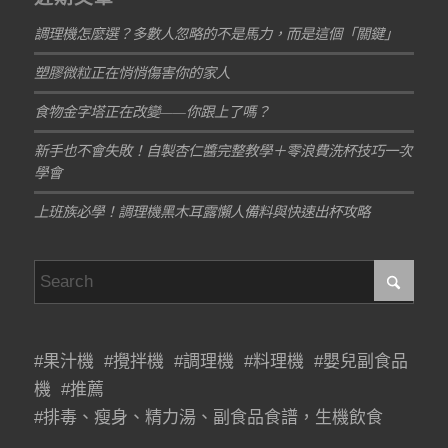
調理機怎麼選？多數人忽略的不是馬力，而是這個「關鍵」
塑膠微粒正在悄悄傷害你的家人
食物金字塔正在改變——你跟上了嗎？
新手也不會失敗！自製杏仁醬完整教學＋零浪費洗杯技巧一次
學會
上班族必學！調理機黑木耳露懶人備料與快速出杯攻略
#果汁機 #攪拌機 #調理機 #料理機 #嬰兒副食品
機 #推薦
#排毒、瘦身、精力湯、副食品食譜，生機飲食