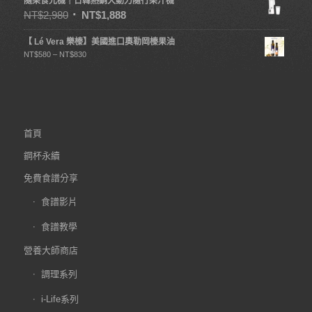
隨果食光機｜日韓熱銷大動力隨行果汁機
NT$
2,980
NT$
1,888
【 Lé Vera 樂榛】美國進口奧勒岡榛果油
NT$
580
–
NT$
830
首頁
鋼杯永續
免費食譜分享
食譜影片
食譜教學
營養大師商店
調理系列
i-Life系列