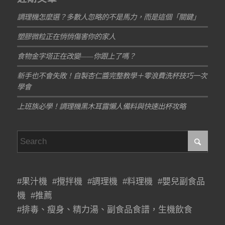
調理機怎麼選？多數人忽略的不是馬力，而是這個「關鍵」
塑膠微粒正在悄悄傷害你的家人
食物金字塔正在改變——你跟上了嗎？
新手也不會失敗！自製杏仁醬完整教學＋零浪費洗杯技巧一次
學會
上班族必學！調理機黑木耳露懶人備料與快速出杯攻略
#果汁機 #攪拌機 #調理機 #料理機 #嬰兒副食品
機 #推薦
#排毒、瘦身、精力湯、副食品食譜，生機飲食