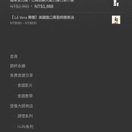
隨果食光機｜日韓熱銷大動力隨行果汁機
NT$
2,980
NT$
1,888
【 Lé Vera 樂榛】美國進口奧勒岡榛果油
NT$
580
–
NT$
830
首頁
鋼杯永續
免費食譜分享
食譜影片
食譜教學
營養大師商店
調理系列
i-Life系列