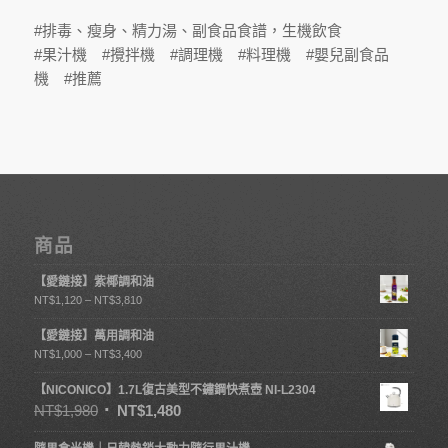
#排毒、瘦身、精力湯、副食品食譜，生機飲食
#果汁機 #攪拌機 #調理機 #料理機 #嬰兒副食品
機 #推薦
商品
【愛鏈接】紫椰調和油
NT$
1,120
–
NT$
3,810
【愛鏈接】萬用調和油
NT$
1,000
–
NT$
3,400
【NICONICO】1.7L復古美型不鏽鋼快煮壺 NI-L2304
NT$
1,980
NT$
1,480