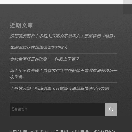
近期文章
調理機怎麼選？多數人忽略的不是馬力，而是這個「關鍵」
塑膠微粒正在悄悄傷害你的家人
食物金字塔正在改變——你跟上了嗎？
新手也不會失敗！自製杏仁醬完整教學＋零浪費洗杯技巧一
次學會
上班族必學！調理機黑木耳露懶人備料與快速出杯攻略