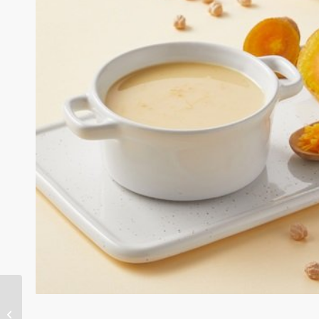
番茄圈圈米餅【寶寶副