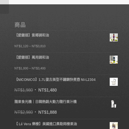
食品】
商品
【愛鏈接】紫椰調和油
NT$
1,120
–
NT$
3,810
【愛鏈接】萬用調和油
NT$
1,000
–
NT$
3,400
【NICONICO】1.7L復古美型不鏽鋼快煮壺 NI-L2304
NT$
1,980
NT$
1,480
隨果食光機｜日韓熱銷大動力隨行果汁機
NT$
2,980
NT$
1,888
【 Lé Vera 樂榛】美國進口奧勒岡榛果油