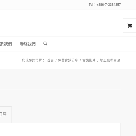
Tel：+886-7-3384357
於我們
聯絡我們
您現在的位置：
首頁
/
免費食譜分享
/
食譜影片
/
地瓜鷹嘴豆泥
叮嚀