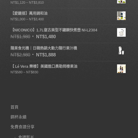
NT$
1,120
–
NT$
3,810
【愛鏈接】萬用調和油
NT$
1,000
–
NT$
3,400
【NICONICO】1.7L復古美型不鏽鋼快煮壺 NI-L2304
NT$
1,980
NT$
1,480
隨果食光機｜日韓熱銷大動力隨行果汁機
NT$
2,980
NT$
1,888
【 Lé Vera 樂榛】美國進口奧勒岡榛果油
NT$
580
–
NT$
830
首頁
鋼杯永續
免費食譜分享
食譜影片