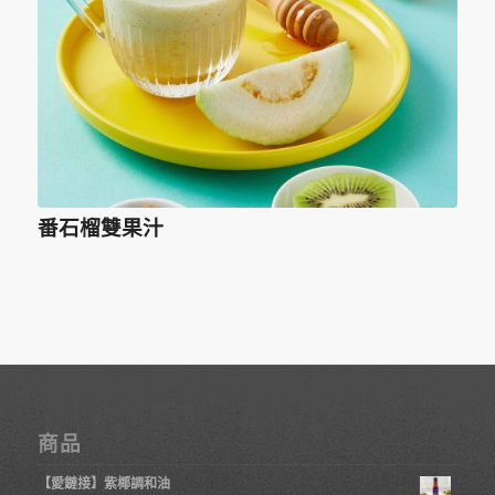
番石榴雙果汁
商品
【愛鏈接】紫椰調和油