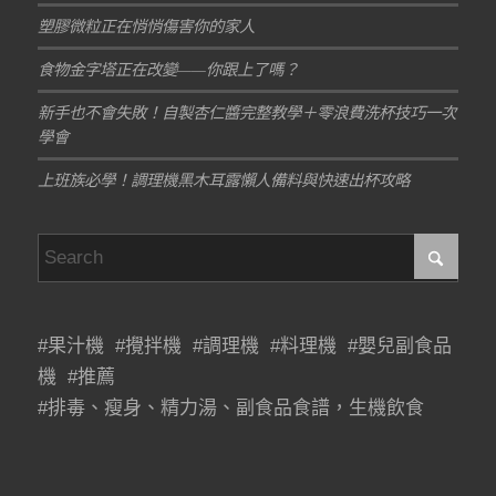
塑膠微粒正在悄悄傷害你的家人
食物金字塔正在改變——你跟上了嗎？
新手也不會失敗！自製杏仁醬完整教學＋零浪費洗杯技巧一次
學會
上班族必學！調理機黑木耳露懶人備料與快速出杯攻略
#果汁機 #攪拌機 #調理機 #料理機 #嬰兒副食品
機 #推薦
#排毒、瘦身、精力湯、副食品食譜，生機飲食