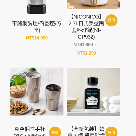
【NICONICO】
特價
不鏽鋼調理杯(圓座/方
2.7L日式美型陶
座)
瓷料理鍋(NI-
GP932)
NT$
14,000
原
NT$
1,880
始
目
NT$
1,290
價
前
格：
價
NT$1,880。
格：
NT$1,290。
真空個性手杯
【全新包裝】營
特價
特價
(300ml/450ml)
養大師 殺菌除垢