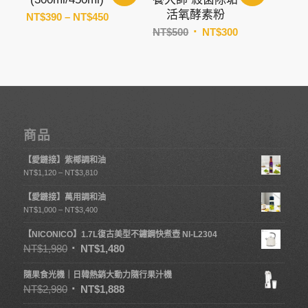
活氧酵素粉
價
NT$
390
–
NT$
450
原
目
格
NT$
500
NT$
300
始
前
範
價
價
圍：
格：
格：
NT$390
NT$500。
NT$300。
到
NT$450
商品
【愛鏈接】紫椰調和油
NT$
1,120
–
NT$
3,810
【愛鏈接】萬用調和油
NT$
1,000
–
NT$
3,400
【NICONICO】1.7L復古美型不鏽鋼快煮壺 NI-L2304
NT$
1,980
NT$
1,480
隨果食光機｜日韓熱銷大動力隨行果汁機
NT$
2,980
NT$
1,888