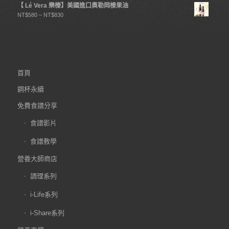
【 Lé Vera 樂榛】美國進口奧勒岡榛果油
NT$
580
–
NT$
830
首頁
鋼杯永續
免費食譜分享
食譜影片
食譜教學
營養大師商店
調理系列
i-Life系列
i-Share系列