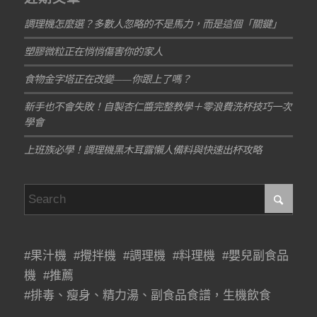
調理機怎麼選？多數人忽略的不是馬力，而是這個「關鍵」
塑膠微粒正在悄悄傷害你的家人
食物金字塔正在改變——你跟上了嗎？
新手也不會失敗！自製杏仁醬完整教學＋零浪費洗杯技巧一次
學會
上班族必學！調理機黑木耳露懶人備料與快速出杯攻略
#果汁機 #攪拌機 #調理機 #料理機 #嬰兒副食品
機 #推薦
#排毒、瘦身、精力湯、副食品食譜，生機飲食