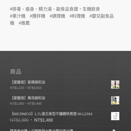
#排毒、瘦身、精力湯、副食品食譜，生機飲食
#果汁機 #攪拌機 #調理機 #料理機 #嬰兒副食品
機 #推薦
商品
【愛鏈接】紫椰調和油
NT$
1,120
–
NT$
3,810
【愛鏈接】萬用調和油
NT$
1,000
–
NT$
3,400
【NICONICO】1.7L復古美型不鏽鋼快煮壺 NI-L2304
NT$
1,980
NT$
1,480