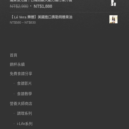
隨果食光機｜日韓熱銷大動力隨行果汁機
NT$
2,980
NT$
1,888
【 Lé Vera 樂榛】美國進口奧勒岡榛果油
NT$
580
–
NT$
830
首頁
鋼杯永續
免費食譜分享
食譜影片
食譜教學
營養大師商店
調理系列
i-Life系列