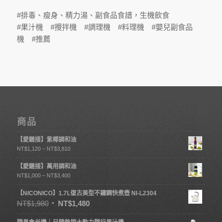
#排毒、瘦身、精力湯、副食品食譜，生機飲食
#果汁機 #攪拌機 #調理機 #料理機 #嬰兒副食品
機 #推薦
商品
【愛鏈接】紫椰調和油
NT$
1,120
–
NT$
3,810
【愛鏈接】萬用調和油
NT$
1,000
–
NT$
3,400
【NICONICO】1.7L復古美型不鏽鋼快煮壺 NI-L2304
NT$
1,980
NT$
1,480