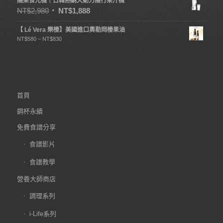
隨果食光機｜日韓熱銷大動力隨行果汁機
NT$
2,980
NT$
1,888
【 Lé Vera 樂榛】美國進口奧勒岡榛果油
NT$
580
–
NT$
830
首頁
鋼杯永續
免費食譜分享
食譜影片
食譜教學
營養大師商店
調理系列
i-Life系列