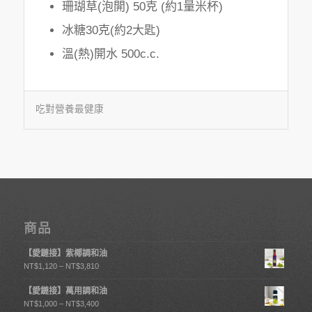
珊瑚草(泡開) 50克 (約1量米杯)
冰糖30克(約2大匙)
溫(熱)開水 500c.c.
吃對營養最健康
商品
【愛鏈接】紫椰調和油
NT$
1,120
–
NT$
3,810
【愛鏈接】萬用調和油
NT$
1,000
–
NT$
3,400