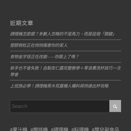
近期文章
調理機怎麼選？多數人忽略的不是馬力，而是這個「關鍵」
塑膠微粒正在悄悄傷害你的家人
食物金字塔正在改變——你跟上了嗎？
新手也不會失敗！自製杏仁醬完整教學＋零浪費洗杯技巧一次
學會
上班族必學！調理機黑木耳露懶人備料與快速出杯攻略
#果汁機 #攪拌機 #調理機 #料理機 #嬰兒副食品