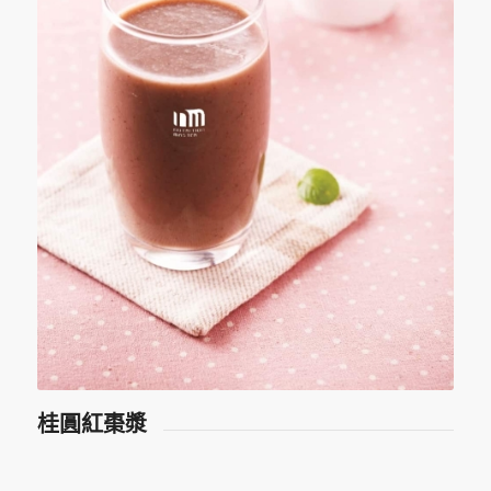
桂圓紅棗漿