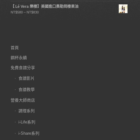
【 Lé Vera 樂榛】美國進口奧勒岡榛果油
NT$
580
–
NT$
830
首頁
鋼杯永續
免費食譜分享
食譜影片
食譜教學
營養大師商店
調理系列
i-Life系列
i-Share系列