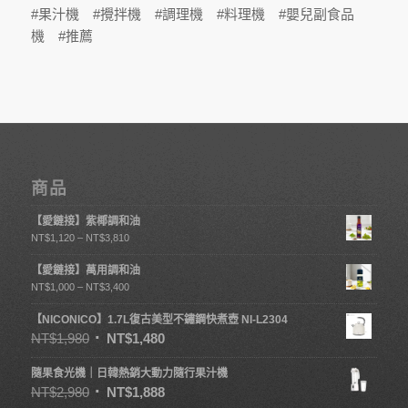
#果汁機 #攪拌機 #調理機 #料理機 #嬰兒副食品
機 #推薦
商品
【愛鏈接】紫椰調和油
NT$
1,120
–
NT$
3,810
【愛鏈接】萬用調和油
NT$
1,000
–
NT$
3,400
【NICONICO】1.7L復古美型不鏽鋼快煮壺 NI-L2304
NT$
1,980
NT$
1,480
隨果食光機｜日韓熱銷大動力隨行果汁機
NT$
2,980
NT$
1,888