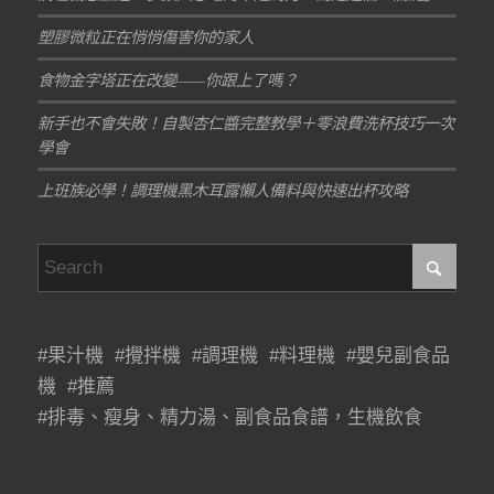
塑膠微粒正在悄悄傷害你的家人
食物金字塔正在改變——你跟上了嗎？
新手也不會失敗！自製杏仁醬完整教學＋零浪費洗杯技巧一次
學會
上班族必學！調理機黑木耳露懶人備料與快速出杯攻略
#果汁機 #攪拌機 #調理機 #料理機 #嬰兒副食品
機 #推薦
#排毒、瘦身、精力湯、副食品食譜，生機飲食