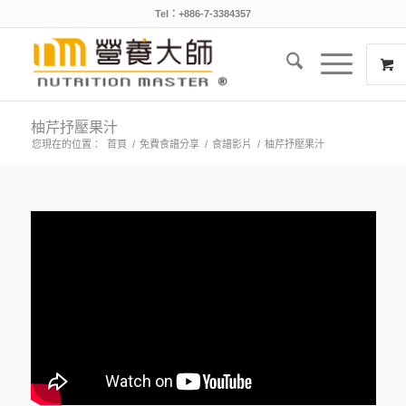
Tel：+886-7-3384357
柚芹抒壓果汁
您現在的位置：
首頁
/
免費食譜分享
/
食譜影片
/
柚芹抒壓果汁