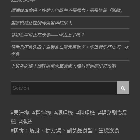
調理機怎麼選？多數人忽略的不是馬力，而是這個「關鍵」
塑膠微粒正在悄悄傷害你的家人
食物金字塔正在改變——你跟上了嗎？
新手也不會失敗！自製杏仁醬完整教學＋零浪費洗杯技巧一次
學會
上班族必學！調理機黑木耳露懶人備料與快速出杯攻略
#果汁機 #攪拌機 #調理機 #料理機 #嬰兒副食品
機 #推薦
#排毒、瘦身、精力湯、副食品食譜，生機飲食