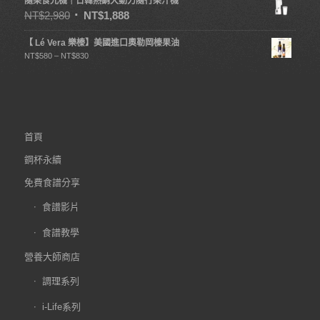
隨果食光機｜日韓熱銷大動力隨行果汁機
NT$
2,980
NT$
1,888
【 Lé Vera 樂榛】美國進口奧勒岡榛果油
NT$
580
–
NT$
830
首頁
鋼杯永續
免費食譜分享
食譜影片
食譜教學
營養大師商店
調理系列
i-Life系列