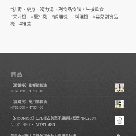
#排毒、瘦身、精力湯、副食品食譜，生機飲食
#果汁機 #攪拌機 #調理機 #料理機 #嬰兒副食品
機 #推薦
商品
【愛鏈接】紫椰調和油
NT$
1,120
–
NT$
3,810
【愛鏈接】萬用調和油
NT$
1,000
–
NT$
3,400
【NICONICO】1.7L復古美型不鏽鋼快煮壺 NI-L2304
NT$
1,980
NT$
1,480