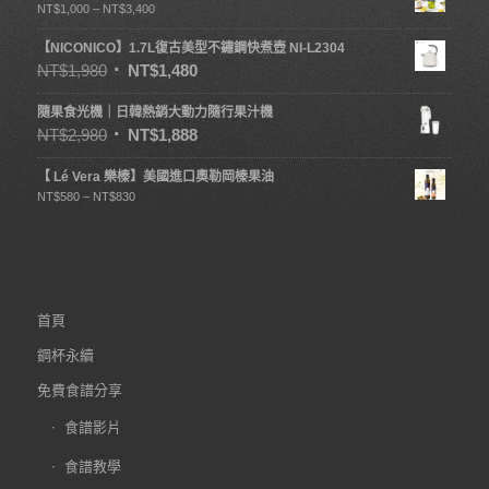
NT$
1,000
–
NT$
3,400
【NICONICO】1.7L復古美型不鏽鋼快煮壺 NI-L2304
NT$
1,980
NT$
1,480
隨果食光機｜日韓熱銷大動力隨行果汁機
NT$
2,980
NT$
1,888
【 Lé Vera 樂榛】美國進口奧勒岡榛果油
NT$
580
–
NT$
830
首頁
鋼杯永續
免費食譜分享
食譜影片
食譜教學