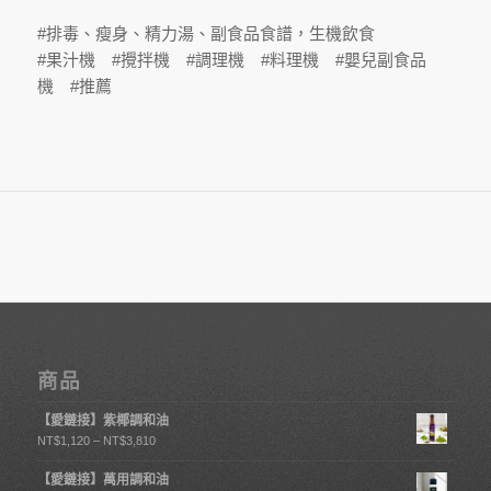
#排毒、瘦身、精力湯、副食品食譜，生機飲食
#果汁機 #攪拌機 #調理機 #料理機 #嬰兒副食品
機 #推薦
商品
【愛鏈接】紫椰調和油
NT$
1,120
–
NT$
3,810
【愛鏈接】萬用調和油