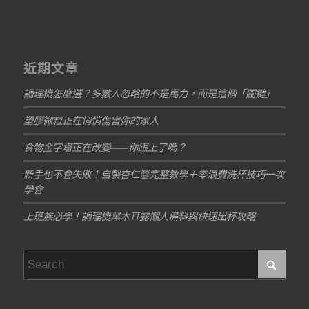
近期文章
調理機怎麼選？多數人忽略的不是馬力，而是這個「關鍵」
塑膠微粒正在悄悄傷害你的家人
食物金字塔正在改變——你跟上了嗎？
新手也不會失敗！自製杏仁醬完整教學＋零浪費洗杯技巧一次
學會
上班族必學！調理機黑木耳露懶人備料與快速出杯攻略