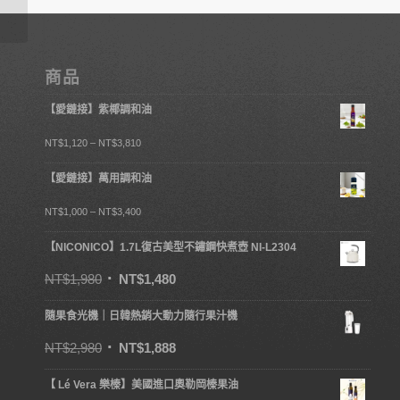
商品
【愛鏈接】紫椰調和油
NT$
1,120
–
NT$
3,810
【愛鏈接】萬用調和油
NT$
1,000
–
NT$
3,400
【NICONICO】1.7L復古美型不鏽鋼快煮壺 NI-L2304
NT$
1,980
NT$
1,480
隨果食光機｜日韓熱銷大動力隨行果汁機
NT$
2,980
NT$
1,888
【 Lé Vera 樂榛】美國進口奧勒岡榛果油