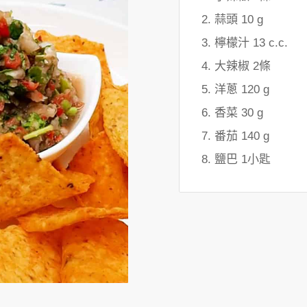
蒜頭 10 g
檸檬汁 13 c.c.
大辣椒 2條
洋蔥 120 g
香菜 30 g
番茄 140 g
鹽巴 1小匙