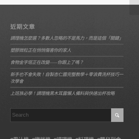
近期文章
調理機怎麼選？多數人忽略的不是馬力，而是這個「關鍵」
塑膠微粒正在悄悄傷害你的家人
食物金字塔正在改變——你跟上了嗎？
新手也不會失敗！自製杏仁醬完整教學＋零浪費洗杯技巧一
次學會
上班族必學！調理機黑木耳露懶人備料與快速出杯攻略